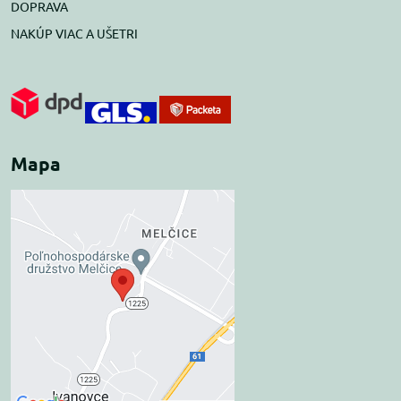
DOPRAVA
NAKÚP VIAC A UŠETRI
Mapa
Externý obsah je
blokovaný Voľbami
súkromia
Prajete si načítať externý obsah?
Povoliť tentokrát
Povoliť a zapamätať -