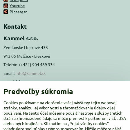
Youtube
Pinterest
Kontakt
Kammel s.r.o.
Zemianske Lieskové 433
913 05 Melčice - Lieskové
Telefón: (+421) 904 489 334
Email:
info@kammel.sk
Prevádzka:
Predvoľby súkromia
Administratívna budova PD Melčice
Melčice - Lieskové 129, 91305
Cookies používame na zlepšenie vašej návštevy tejto webovej
Otváracie hodiny:
stránky, analýzu jej výkonnosti a zhromažďovanie údajov o jej
PO-ŠT 8:00 - 16:00
používaní. Na tento účel môžeme použiť nástroje a služby tretích
PIA-NE Zatvorené
strán a zhromaždené údaje sa môžu preniesť k partnerom v EÚ, USA
alebo iných krajinách. Kliknutím na „Prijať všetky cookies“
vyjadrujete svoj súhlas s týmto spracovaním. Nižšie môžete nájsť