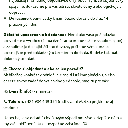
najbližšej hromadnej objednávke u výrobcu. Tým, že objednávky
spájame, dokážeme pre vás udržať skvelé ceny a ekologickejšiu
dopravu.
Doručenie k vám:
Látky k nám bežne dorazia do 7 až 14
pracovných dní.
Dôležité upozornenie k dodaniu:
> Hneď ako vašu požiadavku
preveríme u výrobcu (či má danú farbu momentálne skladom aj on)
a zaradíme ju do najbližšieho dovozu, pošleme vám e-mail s
presnejším predpokladaným termínom dodania. Budete tak mať
dokonalý prehľad.
📩
Chcete si objednať alebo sa len poradiť?
Ak hľadáte konkrétny odtieň, nie ste si istí kombináciou, alebo
chcete rovno zadať dopyt na doobjednanie, sme tu pre vás:
✍️
E-mail:
info@kammel.sk
📞
Telefón:
+421 904 489 334 (radi s vami všetko prejdeme aj
osobne)
Nenechajte sa odradiť chvíľkovým výpadkom zásob. Napíšte nám a
my vašu obľúbenú látku bezpečne zaistíme! 🥰