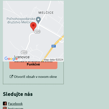
Externý obsah je
blokovaný Voľbami
súkromia
Prajete si načítať externý obsah?
Povoliť tentokrát
Povoliť a zapamätať -
súhlas s druhom cookie:
Funkčné
Otvoriť obsah v novom okne
Sledujte nás
Facebook
Instagram