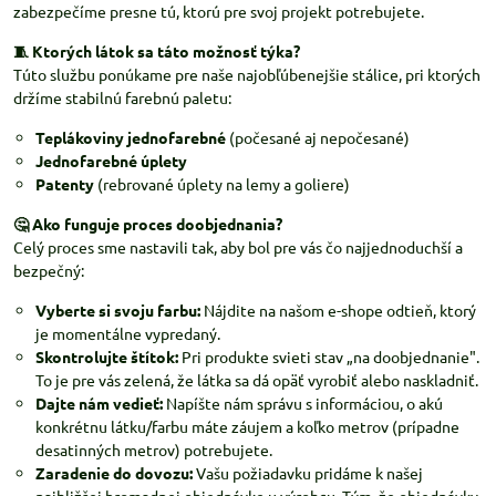
zabezpečíme presne tú, ktorú pre svoj projekt potrebujete.
🧵 Ktorých látok sa táto možnosť týka?
Túto službu ponúkame pre naše najobľúbenejšie stálice, pri ktorých
držíme stabilnú farebnú paletu:
Teplákoviny jednofarebné
(počesané aj nepočesané)
Jednofarebné úplety
Patenty
(rebrované úplety na lemy a goliere)
🤔 Ako funguje proces doobjednania?
Celý proces sme nastavili tak, aby bol pre vás čo najjednoduchší a
bezpečný:
Vyberte si svoju farbu:
Nájdite na našom e-shope odtieň, ktorý
je momentálne vypredaný.
Skontrolujte štítok:
Pri produkte svieti stav „na doobjednanie".
To je pre vás zelená, že látka sa dá opäť vyrobiť alebo naskladniť.
Dajte nám vedieť:
Napíšte nám správu s informáciou, o akú
konkrétnu látku/farbu máte záujem a koľko metrov (prípadne
desatinných metrov) potrebujete.
Zaradenie do dovozu:
Vašu požiadavku pridáme k našej