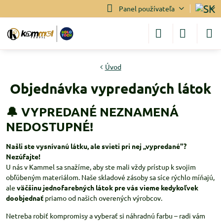
Panel používateľa
Úvod
Objednávka vypredaných látok
🔔 VYPREDANÉ NEZNAMENÁ
NEDOSTUPNÉ!
Našli ste vysnívanú látku, ale svieti pri nej „vypredané"?
Nezúfajte!
U nás v Kammel sa snažíme, aby ste mali vždy prístup k svojim
obľúbeným materiálom. Naše skladové zásoby sa síce rýchlo míňajú,
ale
väčšinu jednofarebných látok pre vás vieme kedykoľvek
doobjednať
priamo od našich overených výrobcov.
Netreba robiť kompromisy a vyberať si náhradnú farbu – radi vám