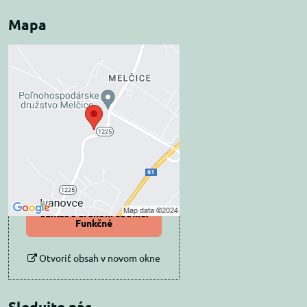
Mapa
Externý obsah je
blokovaný Voľbami
súkromia
Prajete si načítať externý obsah?
Povoliť tentokrát
Povoliť a zapamätať -
súhlas s druhom cookie:
Funkčné
Otvoriť obsah v novom okne
Sledujte nás