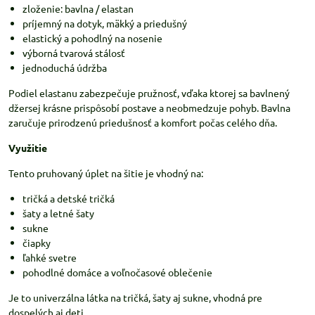
zloženie: bavlna / elastan
príjemný na dotyk, mäkký a priedušný
elastický a pohodlný na nosenie
výborná tvarová stálosť
jednoduchá údržba
Podiel elastanu zabezpečuje pružnosť, vďaka ktorej sa bavlnený
džersej krásne prispôsobí postave a neobmedzuje pohyb. Bavlna
zaručuje prirodzenú priedušnosť a komfort počas celého dňa.
Využitie
Tento pruhovaný úplet na šitie je vhodný na:
tričká a detské tričká
šaty a letné šaty
sukne
čiapky
ľahké svetre
pohodlné domáce a voľnočasové oblečenie
Je to univerzálna látka na tričká, šaty aj sukne, vhodná pre
dospelých aj deti.