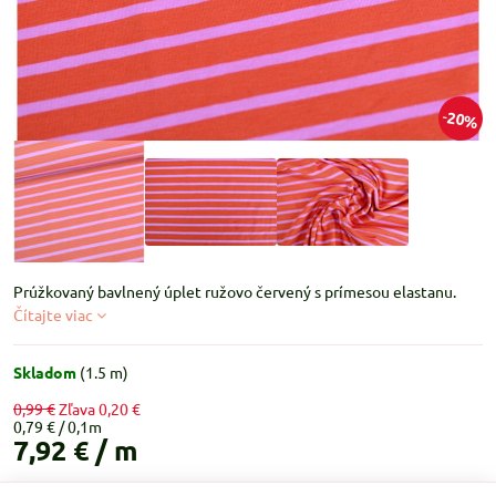
20%
Prúžkovaný bavlnený úplet ružovo červený s prímesou elastanu.
Čítajte viac
Skladom
(
1.5
m)
0,99 €
Zľava
0,20 €
0,79 €
7,92 €
/ m