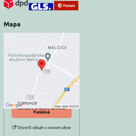
Mapa
Externý obsah je
blokovaný Voľbami
súkromia
Prajete si načítať externý obsah?
Povoliť tentokrát
Povoliť a zapamätať -
súhlas s druhom cookie:
Funkčné
Otvoriť obsah v novom okne