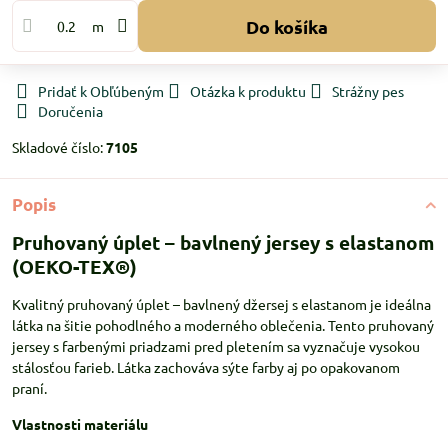
Do košíka
m
Pridať k Obľúbeným
Otázka k produktu
Strážny pes
Doručenia
Skladové číslo:
7105
Popis
Pruhovaný úplet – bavlnený jersey s elastanom
(OEKO-TEX®)
Kvalitný pruhovaný úplet – bavlnený džersej s elastanom je ideálna
látka na šitie pohodlného a moderného oblečenia. Tento pruhovaný
jersey s farbenými priadzami pred pletením sa vyznačuje vysokou
stálosťou farieb. Látka zachováva sýte farby aj po opakovanom
praní.
Vlastnosti materiálu