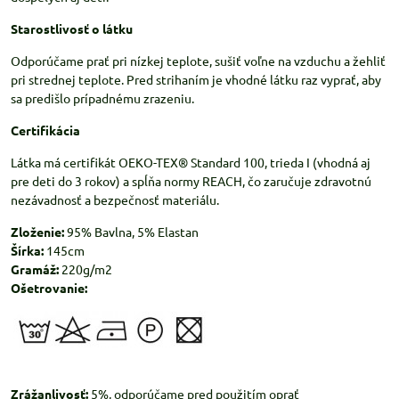
Starostlivosť o látku
Odporúčame prať pri nízkej teplote, sušiť voľne na vzduchu a žehliť
pri strednej teplote. Pred strihaním je vhodné látku raz vyprať, aby
sa predišlo prípadnému zrazeniu.
Certifikácia
Látka má certifikát OEKO-TEX® Standard 100, trieda I (vhodná aj
pre deti do 3 rokov) a spĺňa normy REACH, čo zaručuje zdravotnú
nezávadnosť a bezpečnosť materiálu.
Zloženie:
95% Bavlna, 5% Elastan
Šírka:
145cm
Gramáž:
220g/m2
Ošetrovanie:
Zrážanlivosť:
5%, odporúčame pred použitím oprať