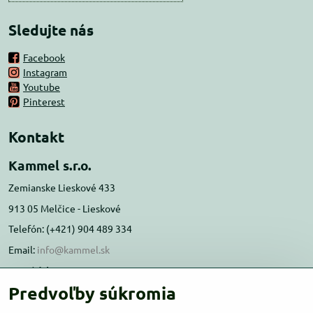
Sledujte nás
Facebook
Instagram
Youtube
Pinterest
Kontakt
Kammel s.r.o.
Zemianske Lieskové 433
913 05 Melčice - Lieskové
Telefón: (+421) 904 489 334
Email:
info@kammel.sk
Prevádzka:
Predvoľby súkromia
Administratívna budova PD Melčice
Melčice - Lieskové 129, 91305