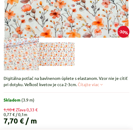
30%
Digitálna potlač na bavlnenom úplete s elastanom. Vzor nie je cítiť
pri dotyku. Veľkosť kvetov je cca 2-3cm.
Čítajte viac
Skladom
(
3.9
m)
1,10 €
Zľava
0,33 €
0,77 €
7,70 €
/ m