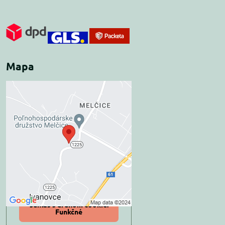
Mapa
Externý obsah je
blokovaný Voľbami
súkromia
Prajete si načítať externý obsah?
Povoliť tentokrát
Povoliť a zapamätať -
súhlas s druhom cookie:
Funkčné