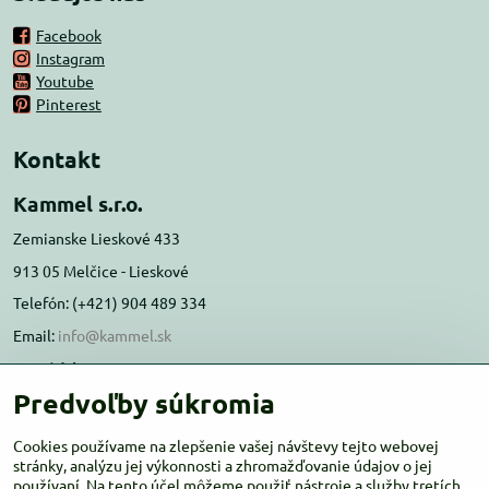
Facebook
Instagram
Youtube
Pinterest
Kontakt
Kammel s.r.o.
Zemianske Lieskové 433
913 05 Melčice - Lieskové
Telefón: (+421) 904 489 334
Email:
info@kammel.sk
Prevádzka:
Predvoľby súkromia
Administratívna budova PD Melčice
Melčice - Lieskové 129, 91305
Cookies používame na zlepšenie vašej návštevy tejto webovej
Otváracie hodiny:
stránky, analýzu jej výkonnosti a zhromažďovanie údajov o jej
PO-ŠT 8:00 - 16:00
používaní. Na tento účel môžeme použiť nástroje a služby tretích