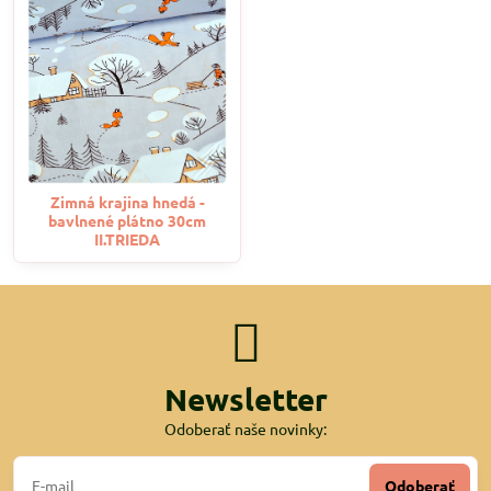
Zimná krajina hnedá -
bavlnené plátno 30cm
II.TRIEDA
Newsletter
Odoberať naše novinky:
Odoberať