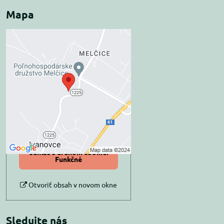
Mapa
Externý obsah je
blokovaný Voľbami
súkromia
Prajete si načítať externý obsah?
Povoliť tentokrát
Povoliť a zapamätať -
súhlas s druhom cookie:
Funkčné
Otvoriť obsah v novom okne
Sledujte nás