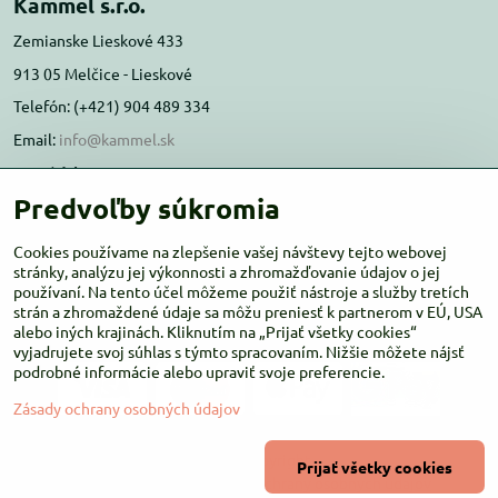
Kammel s.r.o.
Zemianske Lieskové 433
913 05 Melčice - Lieskové
Telefón: (+421) 904 489 334
Email:
info@kammel.sk
Prevádzka:
Predvoľby súkromia
Administratívna budova PD Melčice
Melčice - Lieskové 129, 91305
Cookies používame na zlepšenie vašej návštevy tejto webovej
Otváracie hodiny:
stránky, analýzu jej výkonnosti a zhromažďovanie údajov o jej
PO-ŠT 8:00 - 16:00
používaní. Na tento účel môžeme použiť nástroje a služby tretích
PIA-NE Zatvorené
strán a zhromaždené údaje sa môžu preniesť k partnerom v EÚ, USA
alebo iných krajinách. Kliknutím na „Prijať všetky cookies“
vyjadrujete svoj súhlas s týmto spracovaním. Nižšie môžete nájsť
podrobné informácie alebo upraviť svoje preferencie.
Zásady ochrany osobných údajov
©
2026
Copyright
Prijať všetky cookies
Predvoľby súkromia
Zásady ochrany osobných údajov