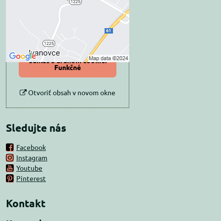
Prajete si načítať externý obsah?
Povoliť tentokrát
Povoliť a zapamätať -
súhlas s druhom cookie:
Funkčné
Otvoriť obsah v novom okne
Sledujte nás
Facebook
Instagram
Youtube
Pinterest
Kontakt