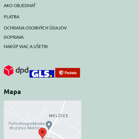
AKO OBJEDNAŤ
PLATBA
OCHRANA OSOBNÝCH ÚDAJOV
DOPRAVA
NAKÚP VIAC A UŠETRI
Mapa
Externý obsah je
blokovaný Voľbami
súkromia