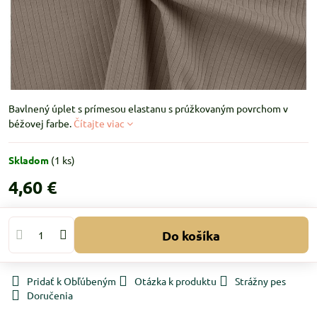
Bavlnený úplet s prímesou elastanu s prúžkovaným povrchom v
béžovej farbe.
Čítajte viac
Skladom
(
1
ks)
4,60 €
Do košíka
Pridať k Obľúbeným
Otázka k produktu
Strážny pes
Doručenia