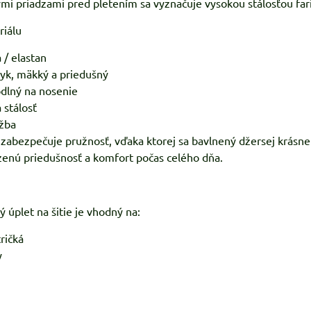
ými priadzami pred pletením sa vyznačuje vysokou stálosťou far
riálu
 / elastan
yk, mäkký a priedušný
odlný na nosenie
 stálosť
žba
 zabezpečuje pružnosť, vďaka ktorej sa bavlnený džersej krásn
zenú priedušnosť a komfort počas celého dňa.
 úplet na šitie je vhodný na:
tričká
y