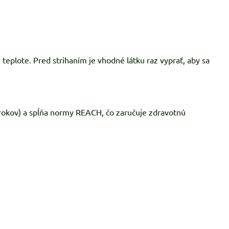
 teplote. Pred strihaním je vhodné látku raz vyprať, aby sa
 rokov) a spĺňa normy REACH, čo zaručuje zdravotnú