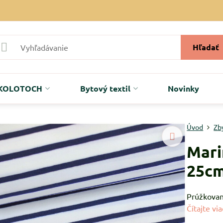
Hľadať
r KOLOTOCH
Bytový textil
Novinky
Úvod
Zb
Mari
25c
Prúžkovan
Čítajte via