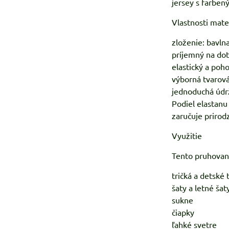
jersey s farben
Vlastnosti mate
zloženie: bavlna
príjemný na dot
elastický a poh
výborná tvarová
jednoduchá údr
Podiel elastanu
zaručuje prirod
Využitie
Tento pruhovaný
tričká a detské 
šaty a letné šat
sukne
čiapky
ľahké svetre