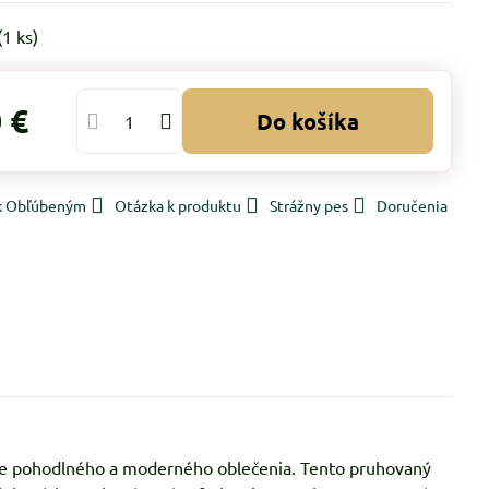
(
1
ks)
 €
Do košíka
 k Obľúbeným
Otázka k produktu
Strážny pes
Doručenia
šitie pohodlného a moderného oblečenia. Tento pruhovaný