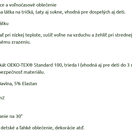
e a voľnočasové oblečenie
a látka na tričká, šaty aj sukne, vhodná pre dospelých aj deti.
látku
pri nízkej teplote, sušiť voľne na vzduchu a žehliť pri strednej
nému zrazeniu.
ikát OEKO-TEX® Standard 100, trieda I (vhodná aj pre deti do 3
bezpečnosť materiálu.
avlna, 5% Elastan
m2
anie na 30°
, detské a ľahké oblečenie, dekorácie atď.