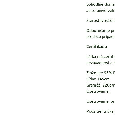
pohodlné domác
Je to univerzáln
Starostlivosť o 
Odporúčame prať 
predišlo prípad
Certifikácia
Látka má certif
nezávadnosť a 
Zloženie: 95% B
Šírka: 145cm
Gramáž: 220g/
Ošetrovanie:
Ošetrovanie: pr
Použitie: tričká