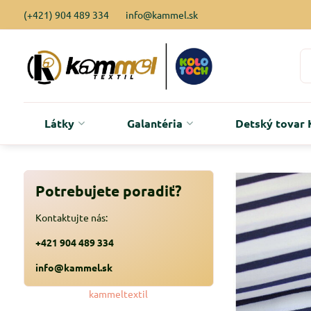
(+421) 904 489 334
info@kammel.sk
Látky
Galantéria
Detský tova
Potrebujete poradiť?
Kontaktujte nás:
+421 904 489 334
info@kammel.sk
kammeltextil