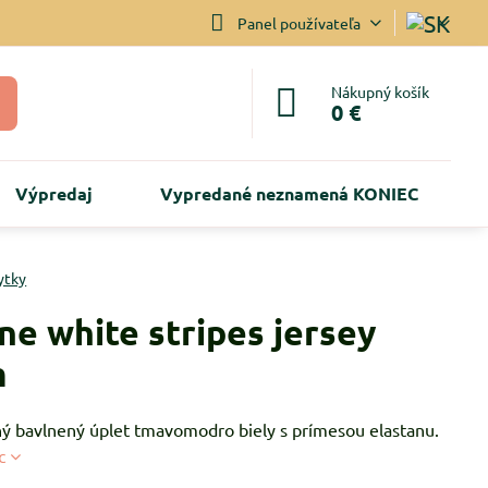
Panel používateľa
Nákupný košík
0 €
Výpredaj
Vypredané neznamená KONIEC
ytky
ne white stripes jersey
m
ý bavlnený úplet tmavomodro biely s prímesou elastanu.
c