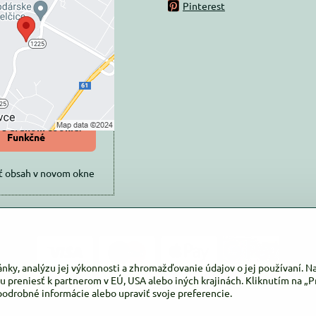
Pinterest
ovaný Voľbami
súkromia
 načítať externý obsah?
oliť tentokrát
iť a zapamätať -
 s druhom cookie:
Funkčné
ť obsah v novom okne
ánky, analýzu jej výkonnosti a zhromažďovanie údajov o jej používaní. 
u preniesť k partnerom v EÚ, USA alebo iných krajinách. Kliknutím na „Pr
podrobné informácie alebo upraviť svoje preferencie.
©
2026
Copyright
Predvoľby súkromia
Zásady ochrany osobných údajov