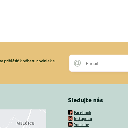
a prihlásiť k odberu noviniek e-
Sledujte nás
Facebook
Instagram
rný obsah je
Youtube