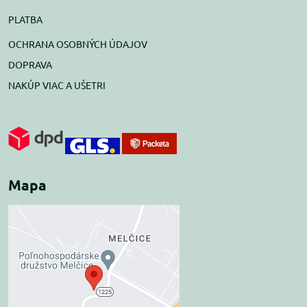
PLATBA
OCHRANA OSOBNÝCH ÚDAJOV
DOPRAVA
NAKÚP VIAC A UŠETRI
Mapa
Externý obsah je
blokovaný Voľbami
súkromia
Prajete si načítať externý obsah?