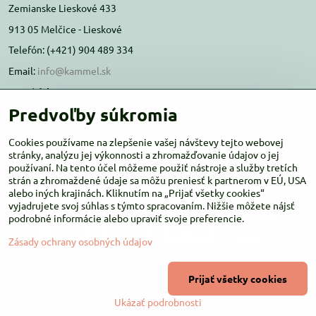
Zemianske Lieskové 433
913 05 Melčice - Lieskové
Telefón: (+421) 904 489 334
Email:
info@kammel.sk
Prevádzka:
Predvoľby súkromia
Administratívna budova PD Melčice
Melčice - Lieskové 129, 91305
Cookies používame na zlepšenie vašej návštevy tejto webovej
Otváracie hodiny:
stránky, analýzu jej výkonnosti a zhromažďovanie údajov o jej
PO-ŠT 8:00 - 16:00
používaní. Na tento účel môžeme použiť nástroje a služby tretích
PIA-NE Zatvorené
strán a zhromaždené údaje sa môžu preniesť k partnerom v EÚ, USA
alebo iných krajinách. Kliknutím na „Prijať všetky cookies“
vyjadrujete svoj súhlas s týmto spracovaním. Nižšie môžete nájsť
podrobné informácie alebo upraviť svoje preferencie.
Zásady ochrany osobných údajov
©
2026
Copyright
Prijať všetky cookies
Predvoľby súkromia
Zásady ochrany osobných údajov
Ukázať podrobnosti
Vytvorené pomocou:
BiznisWeb.sk