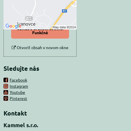
Povoliť tentokrát
Povoliť a zapamätať -
súhlas s druhom cookie:
Funkčné
Otvoriť obsah v novom okne
Sledujte nás
Facebook
Instagram
Youtube
Pinterest
Kontakt
Kammel s.r.o.