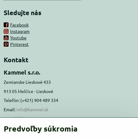
Sledujte nás
Facebook
Instagram
Youtube
Pinterest
Kontakt
Kammel s.r.o.
Zemianske Lieskové 433
913 05 Melčice - Lieskové
Telefón: (+421) 904 489 334
Email:
info@kammel.sk
Prevádzka:
Predvoľby súkromia
Administratívna budova PD Melčice
Melčice - Lieskové 129, 91305