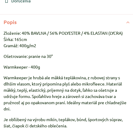
Doručenia
Popis
Zloženie: 40% BAVLNA / 56% POLYESTER / 4% ELASTAN (LYCRA)
Šírka: 165cm
Gramáž: 400g/m2
Ošetrovanie: pranie na 30°
Warmkeeper - 400g
Warmkeeper je hrubá ale mäkká teplákovina, z rubovej strany s
dlhším vlasom, ktorý pripomína plyš alebo mikrofleece. Materiál
mäkký, teplý, elastický, príjemný na dotyk, ľahko sa ošetruje a
udržuje formu. Spoľahlivo hreje a zároveň si zachováva tvar a
pružnosť aj po opakovanom praní. Ideálny materiál pre chladnejšie
dni.
Je obľúbený na výrobu mikín, teplákov, búnd, športových súprav,
šiat, čiapok či detského oblečenia.