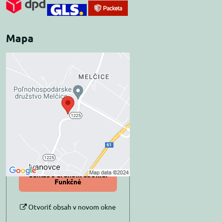
Mapa
Externý obsah je
blokovaný Voľbami
súkromia
Prajete si načítať externý obsah?
Povoliť tentokrát
Povoliť a zapamätať -
súhlas s druhom cookie:
Funkčné
Otvoriť obsah v novom okne