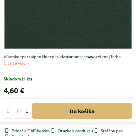
Warmkeeper (alpen fleece) s elastanom v tmavozelenej farbe.
Čítajte viac
Skladom
(
1
ks)
4,60 €
Do košíka
Pridať k Obľúbeným
Otázka k produktu
Strážny pes