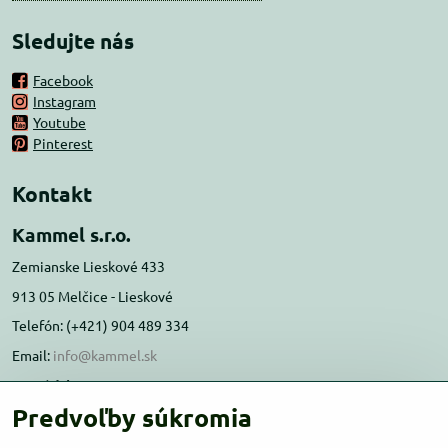
Sledujte nás
Facebook
Instagram
Youtube
Pinterest
Kontakt
Kammel s.r.o.
Zemianske Lieskové 433
913 05 Melčice - Lieskové
Telefón: (+421) 904 489 334
Email:
info@kammel.sk
Prevádzka:
Predvoľby súkromia
Administratívna budova PD Melčice
Melčice - Lieskové 129, 91305