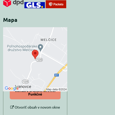
Mapa
Externý obsah je
blokovaný Voľbami
súkromia
Prajete si načítať externý obsah?
Povoliť tentokrát
Povoliť a zapamätať -
súhlas s druhom cookie:
Funkčné
Otvoriť obsah v novom okne