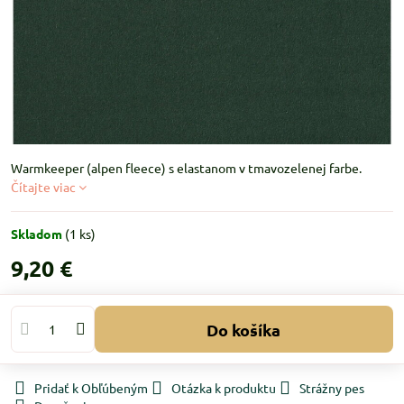
Warmkeeper (alpen fleece) s elastanom v tmavozelenej farbe.
Čítajte viac
Skladom
(
1
ks)
9,20 €
Do košíka
Pridať k Obľúbeným
Otázka k produktu
Strážny pes