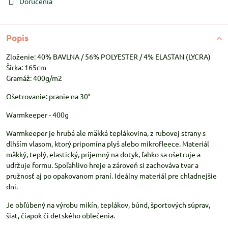
Doručenia
Popis
Zloženie: 40% BAVLNA / 56% POLYESTER / 4% ELASTAN (LYCRA)
Šírka: 165cm
Gramáž: 400g/m2
Ošetrovanie: pranie na 30°
Warmkeeper - 400g
Warmkeeper je hrubá ale mäkká teplákovina, z rubovej strany s
dlhším vlasom, ktorý pripomína plyš alebo mikrofleece. Materiál
mäkký, teplý, elastický, príjemný na dotyk, ľahko sa ošetruje a
udržuje formu. Spoľahlivo hreje a zároveň si zachováva tvar a
pružnosť aj po opakovanom praní. Ideálny materiál pre chladnejšie
dni.
Je obľúbený na výrobu mikín, teplákov, búnd, športových súprav,
šiat, čiapok či detského oblečenia.