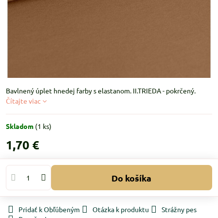
Bavlnený úplet hnedej farby s elastanom. II.TRIEDA - pokrčený.
Čítajte viac
Skladom
(
1
ks)
1,70 €
Do košíka
Pridať k Obľúbeným
Otázka k produktu
Strážny pes