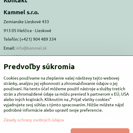
Kammel s.r.o.
Zemianske Lieskové 433
913 05 Melčice - Lieskové
Telefón: (+421) 904 489 334
Email:
info@kammel.sk
Prevádzka:
Predvoľby súkromia
Administratívna budova PD Melčice
Melčice - Lieskové 129, 91305
Cookies používame na zlepšenie vašej návštevy tejto webovej
Otváracie hodiny:
stránky, analýzu jej výkonnosti a zhromažďovanie údajov o jej
PO-ŠT 8:00 - 16:00
používaní. Na tento účel môžeme použiť nástroje a služby tretích
PIA-NE Zatvorené
strán a zhromaždené údaje sa môžu preniesť k partnerom v EÚ, USA
alebo iných krajinách. Kliknutím na „Prijať všetky cookies“
vyjadrujete svoj súhlas s týmto spracovaním. Nižšie môžete nájsť
podrobné informácie alebo upraviť svoje preferencie.
Zásady ochrany osobných údajov