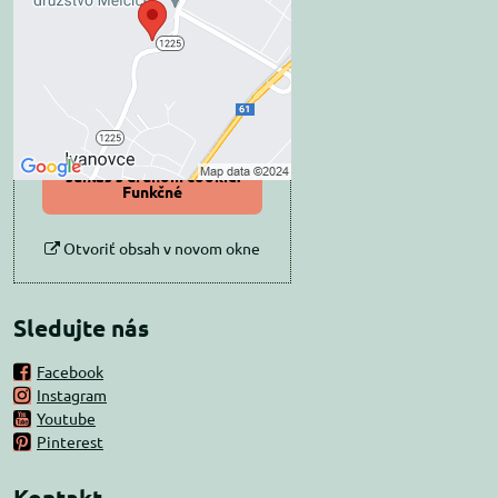
súkromia
Prajete si načítať externý obsah?
Povoliť tentokrát
Povoliť a zapamätať -
súhlas s druhom cookie:
Funkčné
Otvoriť obsah v novom okne
Sledujte nás
Facebook
Instagram
Youtube
Pinterest
Kontakt