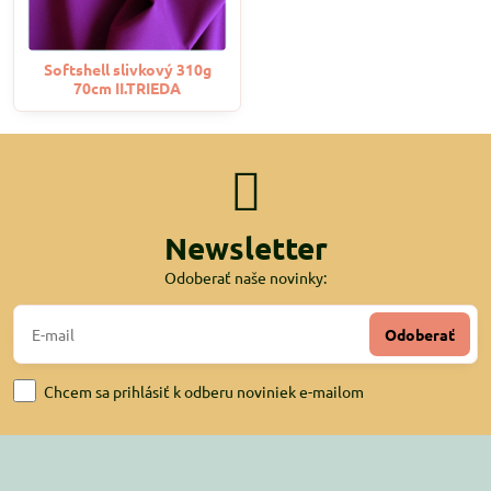
Softshell slivkový 310g
70cm II.TRIEDA
Newsletter
Odoberať naše novinky:
Odoberať
Chcem sa prihlásiť k odberu noviniek e-mailom