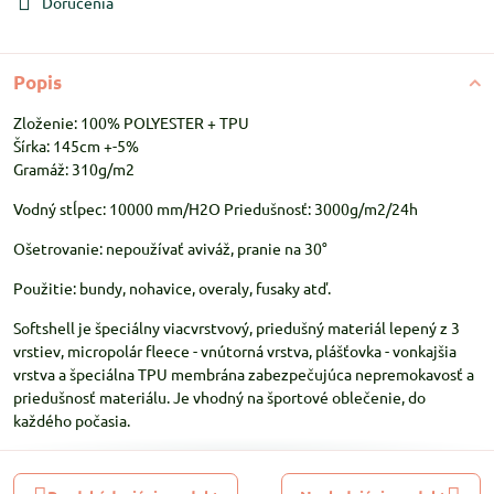
Doručenia
Popis
Zloženie: 100% POLYESTER + TPU
Šírka: 145cm +-5%
Gramáž: 310g/m2
Vodný stĺpec: 10000 mm/H2O Priedušnosť: 3000g/m2/24h
Ošetrovanie: nepoužívať aviváž, pranie na 30°
Použitie: bundy, nohavice, overaly, fusaky atď.
Softshell je špeciálny viacvrstvový, priedušný materiál lepený z 3
vrstiev, micropolár fleece - vnútorná vrstva, plášťovka - vonkajšia
vrstva a špeciálna TPU membrána zabezpečujúca nepremokavosť a
priedušnosť materiálu. Je vhodný na športové oblečenie, do
každého počasia.