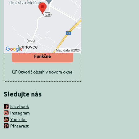
súkromia
Prajete si načítať externý obsah?
Povoliť tentokrát
Povoliť a zapamätať -
súhlas s druhom cookie:
Funkčné
Otvoriť obsah v novom okne
Sledujte nás
Facebook
Instagram
Youtube
Pinterest