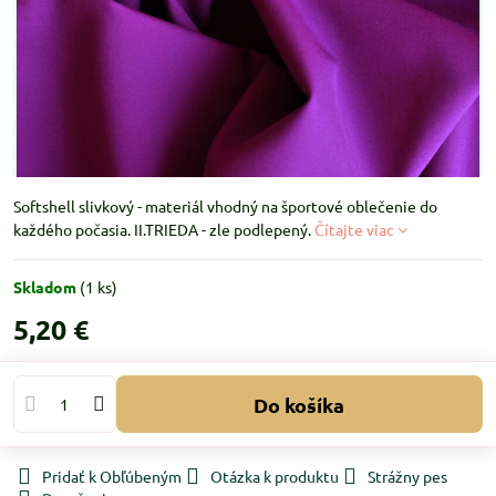
Softshell slivkový - materiál vhodný na športové oblečenie do
každého počasia. II.TRIEDA - zle podlepený.
Čítajte viac
Skladom
(
1
ks)
5,20 €
Do košíka
Pridať k Obľúbeným
Otázka k produktu
Strážny pes