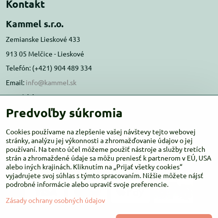
Kontakt
Kammel s.r.o.
Zemianske Lieskové 433
913 05 Melčice - Lieskové
Telefón: (+421) 904 489 334
Email:
info@kammel.sk
Prevádzka:
Predvoľby súkromia
Administratívna budova PD Melčice
Melčice - Lieskové 129, 91305
Cookies používame na zlepšenie vašej návštevy tejto webovej
Otváracie hodiny:
stránky, analýzu jej výkonnosti a zhromažďovanie údajov o jej
PO-ŠT 8:00 - 16:00
používaní. Na tento účel môžeme použiť nástroje a služby tretích
PIA-NE Zatvorené
strán a zhromaždené údaje sa môžu preniesť k partnerom v EÚ, USA
alebo iných krajinách. Kliknutím na „Prijať všetky cookies“
vyjadrujete svoj súhlas s týmto spracovaním. Nižšie môžete nájsť
podrobné informácie alebo upraviť svoje preferencie.
Zásady ochrany osobných údajov