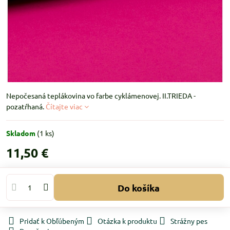
Nepočesaná teplákovina vo farbe cyklámenovej. II.TRIEDA -
pozatŕhaná.
Čítajte viac
Skladom
(
1
ks)
11,50 €
Do košíka
Pridať k Obľúbeným
Otázka k produktu
Strážny pes