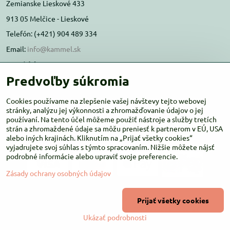
Zemianske Lieskové 433
913 05 Melčice - Lieskové
Telefón: (+421) 904 489 334
Email:
info@kammel.sk
Prevádzka:
Predvoľby súkromia
Administratívna budova PD Melčice
Melčice - Lieskové 129, 91305
Cookies používame na zlepšenie vašej návštevy tejto webovej
Otváracie hodiny:
stránky, analýzu jej výkonnosti a zhromažďovanie údajov o jej
PO-ŠT 8:00 - 16:00
používaní. Na tento účel môžeme použiť nástroje a služby tretích
PIA-NE Zatvorené
strán a zhromaždené údaje sa môžu preniesť k partnerom v EÚ, USA
alebo iných krajinách. Kliknutím na „Prijať všetky cookies“
vyjadrujete svoj súhlas s týmto spracovaním. Nižšie môžete nájsť
podrobné informácie alebo upraviť svoje preferencie.
Zásady ochrany osobných údajov
©
2026
Copyright
Prijať všetky cookies
Predvoľby súkromia
Zásady ochrany osobných údajov
Ukázať podrobnosti
Vytvorené pomocou:
BiznisWeb.sk