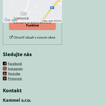
Povoliť tentokrát
Povoliť a zapamätať -
súhlas s druhom cookie:
Funkčné
Otvoriť obsah v novom okne
Sledujte nás
Facebook
Instagram
Youtube
Pinterest
Kontakt
Kammel s.r.o.