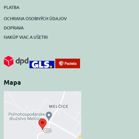
PLATBA
OCHRANA OSOBNÝCH ÚDAJOV
DOPRAVA
NAKÚP VIAC A UŠETRI
Mapa
Externý obsah je
blokovaný Voľbami
súkromia
Prajete si načítať externý obsah?