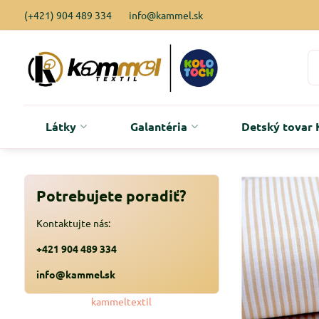
(+421) 904 489 334
info@kammel.sk
Látky
Galantéria
Detský tova
Potrebujete poradiť?
Kontaktujte nás:
+421 904 489 334
info@kammel.sk
kammeltextil