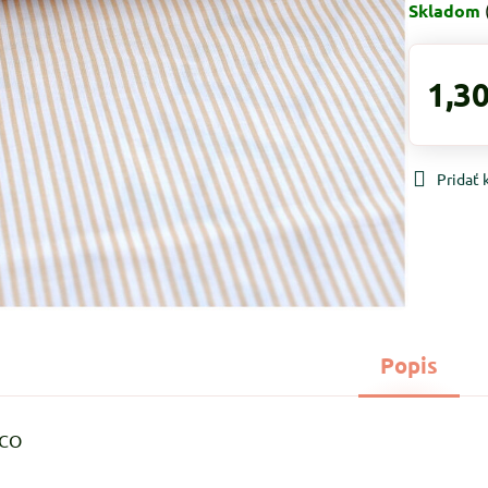
Skladom
1,30
Pridať
Popis
%CO