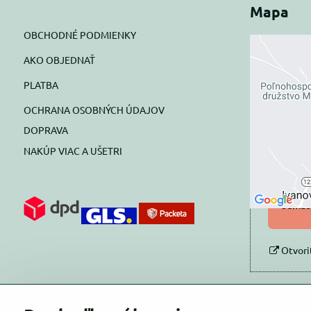
Mapa
OBCHODNÉ PODMIENKY
AKO OBJEDNAŤ
Exte
PLATBA
blok
OCHRANA OSOBNÝCH ÚDAJOV
Prajete si
DOPRAVA
NAKÚP VIAC A UŠETRI
Pov
Povol
súhlas
Otvori