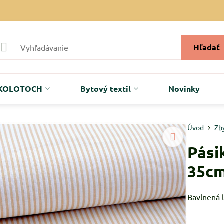
Hľadať
r KOLOTOCH
Bytový textil
Novinky
Úvod
Zb
Pási
35c
Bavlnená 