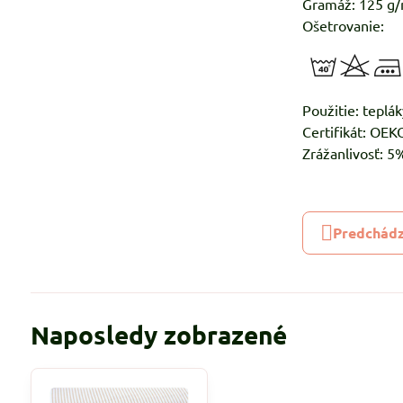
Gramáž: 125 g
Ošetrovanie:
Použitie: teplák
Certifikát: OE
Zrážanlivosť: 
Predchádz
Naposledy zobrazené