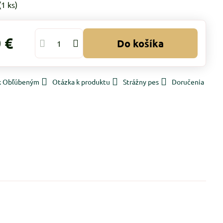
(
1
ks)
 €
Do košíka
 k Obľúbeným
Otázka k produktu
Strážny pes
Doručenia