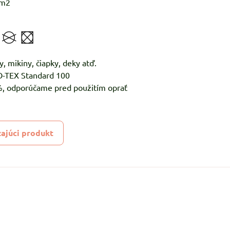
/m2
y, mikiny, čiapky, deky atď.
KO-TEX Standard 100
5%, odporúčame pred použitím oprať
ajúci produkt