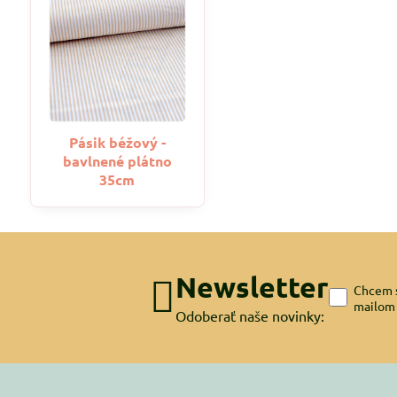
Pásik béžový -
bavlnené plátno
35cm
Newsletter
Chcem s
mailom
Odoberať naše novinky: