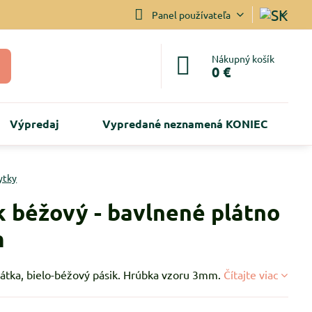
Panel používateľa
Nákupný košík
0 €
Výpredaj
Vypredané neznamená KONIEC
ytky
k béžový - bavlnené plátno
m
látka, bielo-béžový pásik. Hrúbka vzoru 3mm.
Čítajte viac