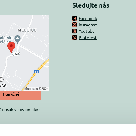
Sledujte nás
Facebook
Instagram
rný obsah je
Youtube
Pinterest
ovaný Voľbami
súkromia
 načítať externý obsah?
oliť tentokrát
iť a zapamätať -
 s druhom cookie:
Funkčné
ť obsah v novom okne