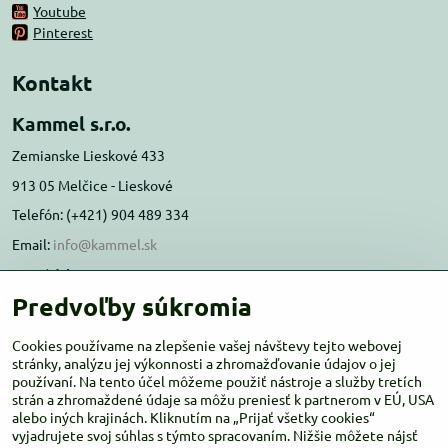
Youtube
Pinterest
Kontakt
Kammel s.r.o.
Zemianske Lieskové 433
913 05 Melčice - Lieskové
Telefón: (+421) 904 489 334
Email:
info@kammel.sk
Prevádzka:
Predvoľby súkromia
Administratívna budova PD Melčice
Melčice - Lieskové 129, 91305
Cookies používame na zlepšenie vašej návštevy tejto webovej
Otváracie hodiny:
stránky, analýzu jej výkonnosti a zhromažďovanie údajov o jej
PO-ŠT 8:00 - 16:00
používaní. Na tento účel môžeme použiť nástroje a služby tretích
PIA-NE Zatvorené
strán a zhromaždené údaje sa môžu preniesť k partnerom v EÚ, USA
alebo iných krajinách. Kliknutím na „Prijať všetky cookies“
vyjadrujete svoj súhlas s týmto spracovaním. Nižšie môžete nájsť