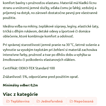
komfort bavlny s pružnosťou elastanu. Materiál má hladkú lícnu
stranu a vnútornú jemné slučky, vďaka čomu je ľahký, vzdušný a
príjemný na dotyk, no zároveň dostatočne pevný pre všestranné
použitie.
Ideálna voľba na mikiny, teplákové súpravy, legíny, elastické šaty,
tričká s dlhým rukávom, detské odevy a športové či domáce
oblečenie, ktoré kombinuje komfort a odolnosť.
Pri správnej starostlivosti jemné pranie na 30 °C, šetrné sušenie a
vyhnutie sa vysokým teplotám pri žehlení si materiál zachováva
intenzívne farby, pružnosť a tvar po dlhšiu dobu a vyhýba sa
žmolkovaniu či poškodeniu elastanových vlákien.
Certifikát: OEKO-TEX Standard 100
Zrážanlivosť: 5%, odporúčame pred použitím oprať.
Minimálny odber: 0,2m
Viac z kategórie
Teplákovina
Jednofarebná
Nepočesaná