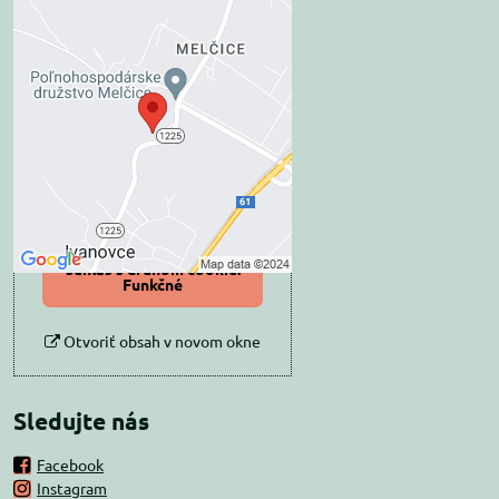
Externý obsah je
blokovaný Voľbami
súkromia
Prajete si načítať externý obsah?
Povoliť tentokrát
Povoliť a zapamätať -
súhlas s druhom cookie:
Funkčné
Otvoriť obsah v novom okne
Sledujte nás
Facebook
Instagram