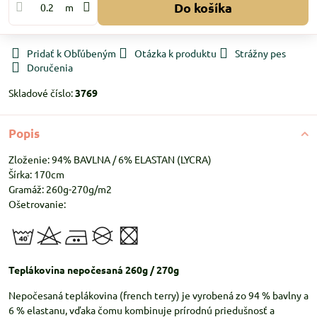
Do košíka
m
Pridať k Obľúbeným
Otázka k produktu
Strážny pes
Doručenia
Skladové číslo:
3769
Popis
Zloženie: 94% BAVLNA / 6% ELASTAN (LYCRA)
Šírka: 170cm
Gramáž: 260g-270g/m2
Ošetrovanie:
Teplákovina nepočesaná 260g / 270g
Nepočesaná teplákovina (french terry) je vyrobená zo 94 % bavlny a
6 % elastanu, vďaka čomu kombinuje prírodnú priedušnosť a