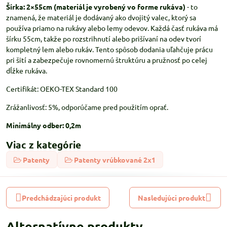
Šírka: 2×55cm (materiál je vyrobený vo forme rukáva)
- to
znamená, že materiál je dodávaný ako dvojitý valec, ktorý sa
používa priamo na rukávy alebo lemy odevov. Každá časť rukáva má
šírku 55cm, takže po rozstrihnutí alebo prišívaní na odev tvorí
kompletný lem alebo rukáv. Tento spôsob dodania uľahčuje prácu
pri šití a zabezpečuje rovnomernú štruktúru a pružnosť po celej
dĺžke rukáva.
Certifikát: OEKO-TEX Standard 100
Zrážanlivosť: 5%, odporúčame pred použitím oprať.
Minimálny odber: 0,2m
Viac z kategórie
Patenty
Patenty vrúbkované 2x1
Predchádzajúci produkt
Nasledujúci produkt
Alternatívne produkty