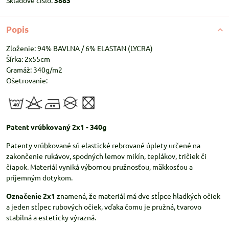
Skladové číslo:
3883
Popis
Zloženie: 94% BAVLNA / 6% ELASTAN (LYCRA)
Šírka: 2x55cm
Gramáž: 340g/m2
Ošetrovanie:
Patent vrúbkovaný 2x1 - 340g
Patenty vrúbkované sú elastické rebrované úplety určené na
zakončenie rukávov, spodných lemov mikín, teplákov, tričiek či
čiapok. Materiál vyniká výbornou pružnosťou, mäkkosťou a
príjemným dotykom.
Označenie 2x1
znamená, že materiál má dve stĺpce hladkých očiek
a jeden stĺpec rubových očiek, vďaka čomu je pružná, tvarovo
stabilná a esteticky výrazná.