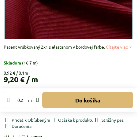
Patent vrúbkovaný 2x1 s elastanom v bordovej farbe.
Čítajte viac
Skladom
(
16.7
m)
0,92 €
9,20 €
/ m
Do košíka
m
Pridať k Obľúbeným
Otázka k produktu
Strážny pes
Doručenia