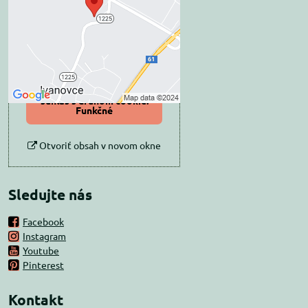
súkromia
Prajete si načítať externý obsah?
Povoliť tentokrát
Povoliť a zapamätať -
súhlas s druhom cookie:
Funkčné
Otvoriť obsah v novom okne
Sledujte nás
Facebook
Instagram
Youtube
Pinterest
Kontakt