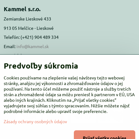
Kammel s.r.o.
Zemianske Lieskové 433
913 05 Melčice - Lieskové
Telefón: (+421) 904 489 334
Email:
info@kammel.sk
Prevádzka:
Predvoľby súkromia
Administratívna budova PD Melčice
Melčice - Lieskové 129, 91305
Cookies používame na zlepšenie vašej návštevy tejto webovej
Otváracie hodiny:
stránky, analýzu jej výkonnosti a zhromažďovanie údajov o jej
PO-ŠT 8:00 - 16:00
používaní. Na tento účel môžeme použiť nástroje a služby tretích
PIA-NE Zatvorené
strán a zhromaždené údaje sa môžu preniesť k partnerom v EÚ, USA
alebo iných krajinách. Kliknutím na „Prijať všetky cookies“
vyjadrujete svoj súhlas s týmto spracovaním. Nižšie môžete nájsť
podrobné informácie alebo upraviť svoje preferencie.
Zásady ochrany osobných údajov
©
2026
Copyright
Prijať všetky cookies