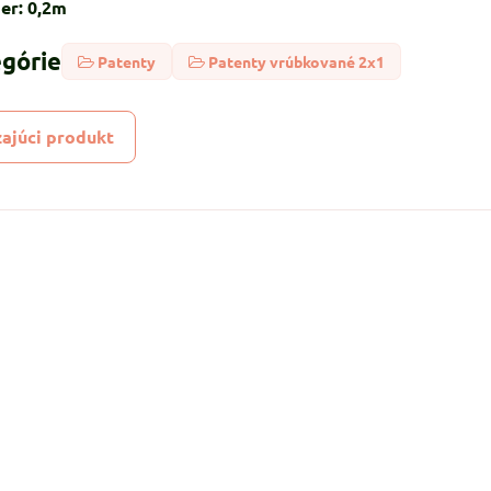
er: 0,2m
egórie
Patenty
Patenty vrúbkované 2x1
ajúci produkt