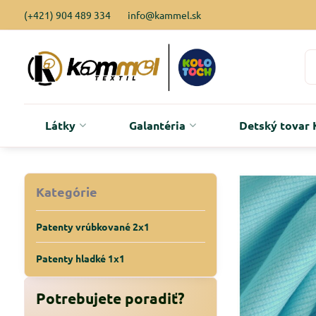
(+421) 904 489 334
info@kammel.sk
Látky
Galantéria
Detský tova
Kategórie
Patenty vrúbkované 2x1
Patenty hladké 1x1
Potrebujete poradiť?