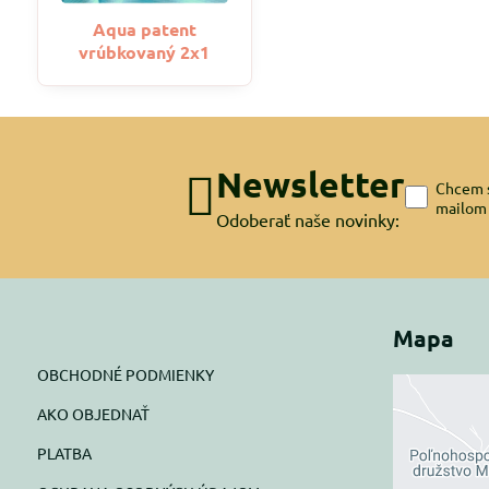
Aqua patent
vrúbkovaný 2x1
Newsletter
Chcem s
mailom
Odoberať naše novinky:
Mapa
OBCHODNÉ PODMIENKY
AKO OBJEDNAŤ
Exte
PLATBA
blok