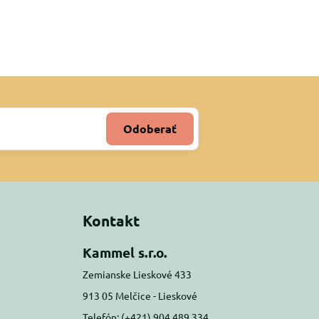
Odoberať
Kontakt
Kammel s.r.o.
Zemianske Lieskové 433
913 05 Melčice - Lieskové
Telefón: (+421) 904 489 334