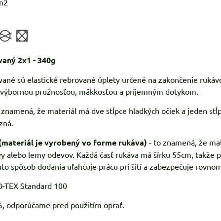
m2
vaný 2x1 - 340g
ané sú elastické rebrované úplety určené na zakončenie rukávov
á výbornou pružnosťou, mäkkosťou a príjemným dotykom.
znamená, že materiál má dve stĺpce hladkých očiek a jeden stĺp
zná.
(materiál je vyrobený vo forme rukáva)
- to znamená, že mate
y alebo lemy odevov. Každá časť rukáva má šírku 55cm, takže po
nto spôsob dodania uľahčuje prácu pri šití a zabezpečuje rovnom
KO-TEX Standard 100
%, odporúčame pred použitím oprať.