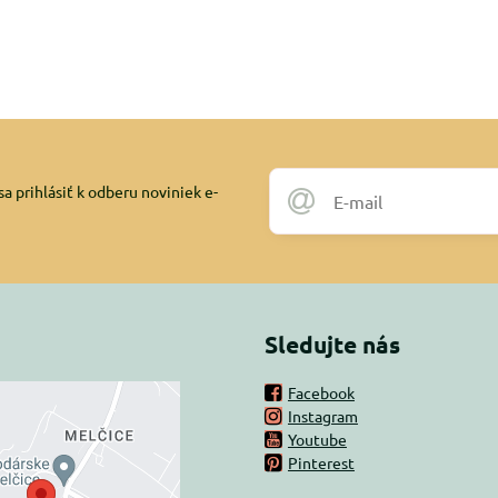
a prihlásiť k odberu noviniek e-
Sledujte nás
Facebook
Instagram
rný obsah je
Youtube
Pinterest
ovaný Voľbami
súkromia