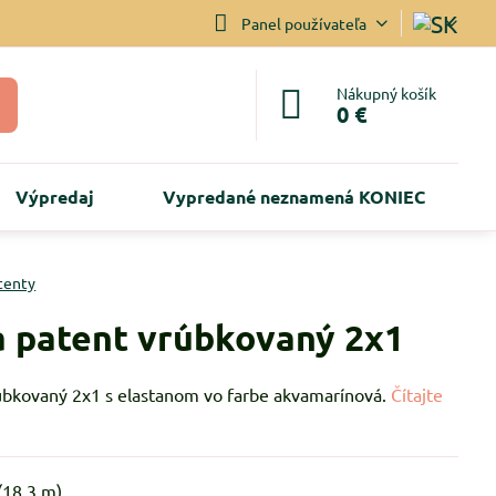
Panel používateľa
Nákupný košík
0 €
Výpredaj
Vypredané neznamená KONIEC
tenty
 patent vrúbkovaný 2x1
úbkovaný 2x1 s elastanom vo farbe akvamarínová.
Čítajte
(
18.3
m)