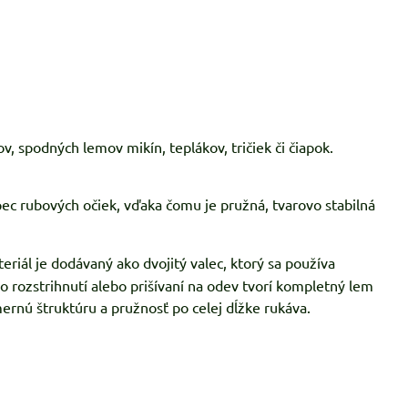
, spodných lemov mikín, teplákov, tričiek či čiapok.
ec rubových očiek, vďaka čomu je pružná, tvarovo stabilná
riál je dodávaný ako dvojitý valec, ktorý sa používa
 rozstrihnutí alebo prišívaní na odev tvorí kompletný lem
ernú štruktúru a pružnosť po celej dĺžke rukáva.