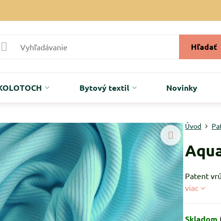
Hľadať
r KOLOTOCH
Bytový textil
Novinky
Úvod
Pa
Aqua
Patent vr
viac
Skladom