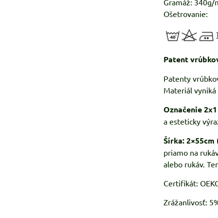
Gramáž: 340g/
Ošetrovanie:
Patent vrúbko
Patenty vrúbkov
Materiál vynik
Označenie 2x1
a esteticky výra
Šírka: 2×55cm 
priamo na rukáv
alebo rukáv. Te
Certifikát: OE
Zrážanlivosť: 5