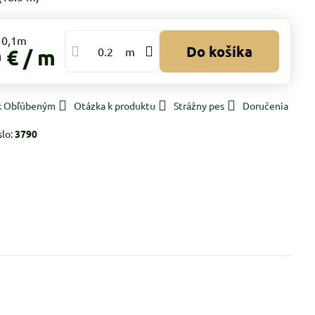
Do košíka
 €
/ m
m
 k Obľúbeným
Otázka k produktu
Strážny pes
Doručenia
slo:
3790