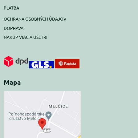
PLATBA
OCHRANA OSOBNÝCH ÚDAJOV
DOPRAVA
NAKÚP VIAC A UŠETRI
Mapa
Externý obsah je
blokovaný Voľbami
súkromia
Prajete si načítať externý obsah?