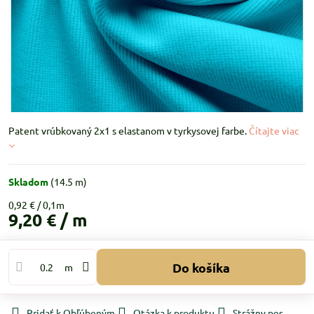
Patent vrúbkovaný 2x1 s elastanom v tyrkysovej farbe.
Čítajte viac
Skladom
(
14.5
m)
0,92 €
9,20 €
/ m
Do košíka
m
Pridať k Obľúbeným
Otázka k produktu
Strážny pes