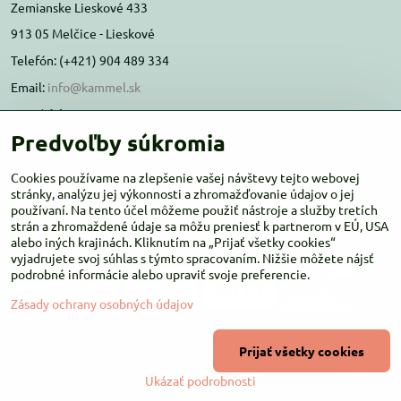
Zemianske Lieskové 433
913 05 Melčice - Lieskové
Telefón: (+421) 904 489 334
Email:
info@kammel.sk
Prevádzka:
Predvoľby súkromia
Administratívna budova PD Melčice
Melčice - Lieskové 129, 91305
Cookies používame na zlepšenie vašej návštevy tejto webovej
Otváracie hodiny:
PO-ŠT 8:00 - 16:00
stránky, analýzu jej výkonnosti a zhromažďovanie údajov o jej
používaní. Na tento účel môžeme použiť nástroje a služby tretích
PIA-NE Zatvorené
strán a zhromaždené údaje sa môžu preniesť k partnerom v EÚ, USA
alebo iných krajinách. Kliknutím na „Prijať všetky cookies“
vyjadrujete svoj súhlas s týmto spracovaním. Nižšie môžete nájsť
podrobné informácie alebo upraviť svoje preferencie.
Zásady ochrany osobných údajov
©
2026
Copyright
Prijať všetky cookies
Predvoľby súkromia
Zásady ochrany osobných údajov
Ukázať podrobnosti
Vytvorené pomocou:
BiznisWeb.sk