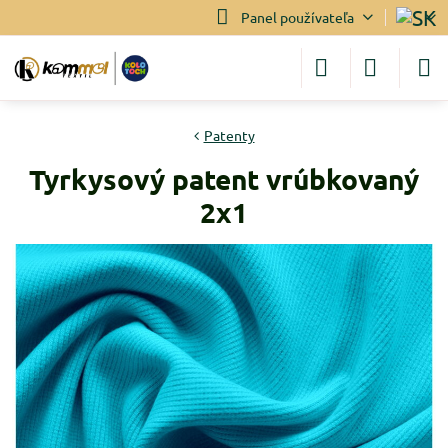
Panel používateľa
Patenty
Tyrkysový patent vrúbkovaný
2x1