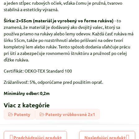
a jeden stĺpec rubových očiek, vďaka čomu je pružná, tvarovo
stabilná a esteticky výrazná.
Šírka: 2×55cm (materiál je vyrobený vo forme rukáva)
- to
znamená, že materiál je dodávaný ako dvojitý valec, ktorý sa
používa priamo na rukávy alebo lemy odevov. Každá časť rukáva má
šírku 55cm, takže po rozstrihnutí alebo prišívaní na odev tvorí
kompletný lem alebo rukáv. Tento spôsob dodania uľahčuje prácu
pri šití a zabezpečuje rovnomernú štruktúru a pružnosť po celej
dĺžke rukáva.
Certifikát: OEKO-TEX Standard 100
Zrážanlivosť: 5%, odporúčame pred použitím oprať.
Minimálny odber: 0,2m
Viac z kategórie
Patenty
Patenty vrúbkované 2x1
Predchádzajúci produkt
Nasledujúci produkt