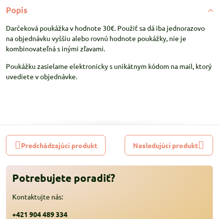
Popis
Darčeková poukážka v hodnote 30€. Použiť sa dá iba jednorazovo
na objednávku vyššiu alebo rovnú hodnote poukážky, nie je
kombinovateľná s inými zľavami.
Poukážku zasielame elektronicky s unikátnym kódom na mail, ktorý
uvediete v objednávke.
Predchádzajúci produkt
Nasledujúci produkt
Potrebujete poradiť?
Kontaktujte nás:
+421 904 489 334