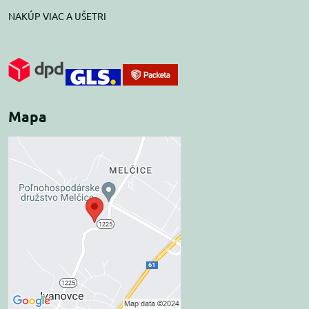
NAKÚP VIAC A UŠETRI
Mapa
Externý obsah je
blokovaný Voľbami
súkromia
Prajete si načítať externý obsah?
Povoliť tentokrát
Povoliť a zapamätať -
súhlas s druhom cookie: