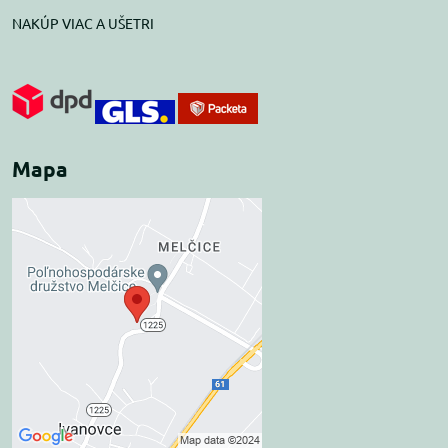
NAKÚP VIAC A UŠETRI
Mapa
Externý obsah je
blokovaný Voľbami
súkromia
Prajete si načítať externý obsah?
Povoliť tentokrát
Povoliť a zapamätať -
súhlas s druhom cookie: