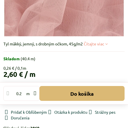
Tyl mäkký, jemný, s drobným očkom, 45g/m2
Čítajte viac
Skladom
(
40.4
m)
0,26 €
2,60 €
/ m
Do košíka
m
Pridať k Obľúbeným
Otázka k produktu
Strážny pes
Doručenia