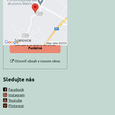
blokovaný Voľbami
súkromia
Prajete si načítať externý obsah?
Povoliť tentokrát
Povoliť a zapamätať -
súhlas s druhom cookie:
Funkčné
Otvoriť obsah v novom okne
Sledujte nás
Facebook
Instagram
Youtube
Pinterest