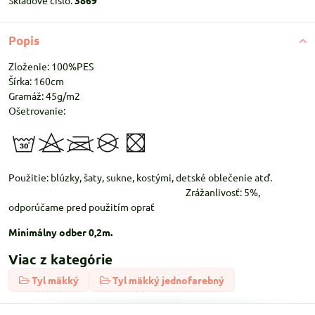
Skladové číslo:
3869
Popis
Zloženie: 100%PES
Šírka: 160cm
Gramáž: 45g/m2
Ošetrovanie:
Použitie: blúzky, šaty, sukne, kostými, detské oblečenie atď.
Zrážanlivosť: 5%,
odporúčame pred použitím oprať
Minimálny odber 0,2m.
Viac z kategórie
Tyl mäkký
Tyl mäkký jednofarebný