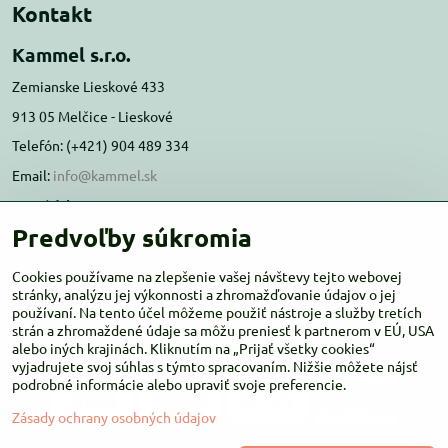
Kontakt
Kammel s.r.o.
Zemianske Lieskové 433
913 05 Melčice - Lieskové
Telefón: (+421) 904 489 334
Email:
info@kammel.sk
Prevádzka:
Predvoľby súkromia
Administratívna budova PD Melčice
Melčice - Lieskové 129, 91305
Cookies používame na zlepšenie vašej návštevy tejto webovej
Otváracie hodiny:
stránky, analýzu jej výkonnosti a zhromažďovanie údajov o jej
PO-ŠT 8:00 - 16:00
používaní. Na tento účel môžeme použiť nástroje a služby tretích
PIA-NE Zatvorené
strán a zhromaždené údaje sa môžu preniesť k partnerom v EÚ, USA
alebo iných krajinách. Kliknutím na „Prijať všetky cookies“
vyjadrujete svoj súhlas s týmto spracovaním. Nižšie môžete nájsť
podrobné informácie alebo upraviť svoje preferencie.
Zásady ochrany osobných údajov