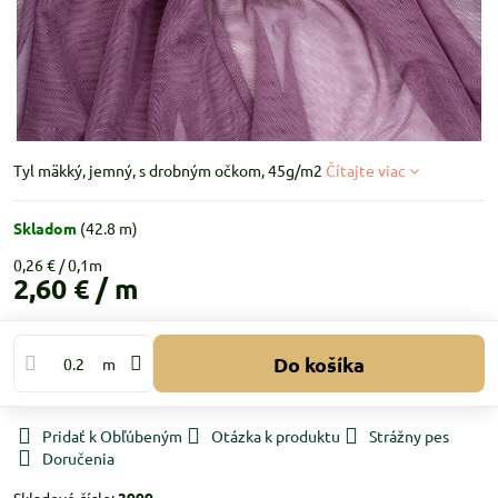
Tyl mäkký, jemný, s drobným očkom, 45g/m2
Čítajte viac
Skladom
(
42.8
m)
0,26 €
2,60 €
/ m
Do košíka
m
Pridať k Obľúbeným
Otázka k produktu
Strážny pes
Doručenia