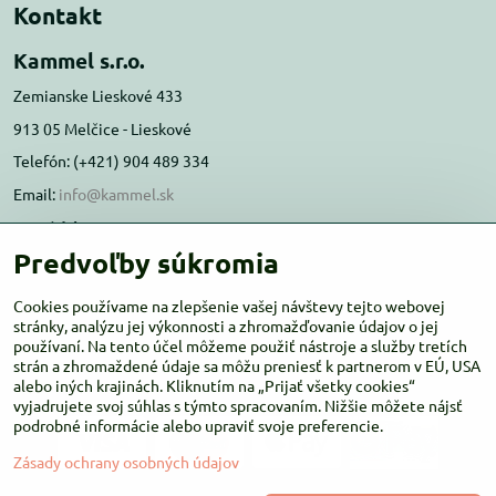
Kontakt
Kammel s.r.o.
Zemianske Lieskové 433
913 05 Melčice - Lieskové
Telefón: (+421) 904 489 334
Email:
info@kammel.sk
Prevádzka:
Predvoľby súkromia
Administratívna budova PD Melčice
Melčice - Lieskové 129, 91305
Cookies používame na zlepšenie vašej návštevy tejto webovej
Otváracie hodiny:
stránky, analýzu jej výkonnosti a zhromažďovanie údajov o jej
PO-ŠT 8:00 - 16:00
používaní. Na tento účel môžeme použiť nástroje a služby tretích
PIA-NE Zatvorené
strán a zhromaždené údaje sa môžu preniesť k partnerom v EÚ, USA
alebo iných krajinách. Kliknutím na „Prijať všetky cookies“
vyjadrujete svoj súhlas s týmto spracovaním. Nižšie môžete nájsť
podrobné informácie alebo upraviť svoje preferencie.
Zásady ochrany osobných údajov