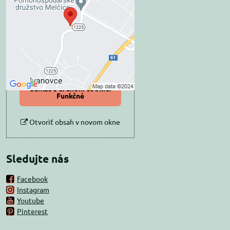
blokovaný Voľbami
súkromia
Prajete si načítať externý obsah?
Povoliť tentokrát
Povoliť a zapamätať -
súhlas s druhom cookie:
Funkčné
Otvoriť obsah v novom okne
Sledujte nás
Facebook
Instagram
Youtube
Pinterest