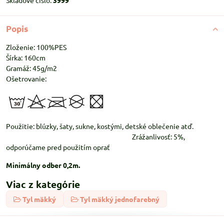
Skladové číslo:
3999
Popis
Zloženie: 100%PES
Šírka: 160cm
Gramáž: 45g/m2
Ošetrovanie:
Použitie: blúzky, šaty, sukne, kostými, detské oblečenie atď.
Zrážanlivosť: 5%,
odporúčame pred použitím oprať
Minimálny odber 0,2m.
Viac z kategórie
Tyl mäkký
Tyl mäkký jednofarebný