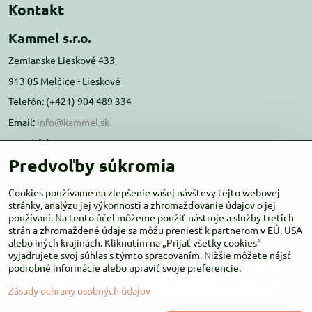
Kontakt
Kammel s.r.o.
Zemianske Lieskové 433
913 05 Melčice - Lieskové
Telefón: (+421) 904 489 334
Email:
info@kammel.sk
Prevádzka:
Predvoľby súkromia
Administratívna budova PD Melčice
Melčice - Lieskové 129, 91305
Cookies používame na zlepšenie vašej návštevy tejto webovej
Otváracie hodiny:
stránky, analýzu jej výkonnosti a zhromažďovanie údajov o jej
PO-ŠT 8:00 - 16:00
používaní. Na tento účel môžeme použiť nástroje a služby tretích
PIA-NE Zatvorené
strán a zhromaždené údaje sa môžu preniesť k partnerom v EÚ, USA
alebo iných krajinách. Kliknutím na „Prijať všetky cookies“
vyjadrujete svoj súhlas s týmto spracovaním. Nižšie môžete nájsť
podrobné informácie alebo upraviť svoje preferencie.
Zásady ochrany osobných údajov