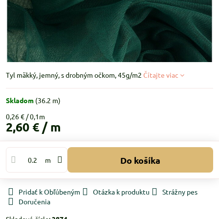
Tyl mäkký, jemný, s drobným očkom, 45g/m2
Čítajte viac
Skladom
(
36.2
m)
0,26 €
2,60 €
/ m
Do košíka
m
Pridať k Obľúbeným
Otázka k produktu
Strážny pes
Doručenia