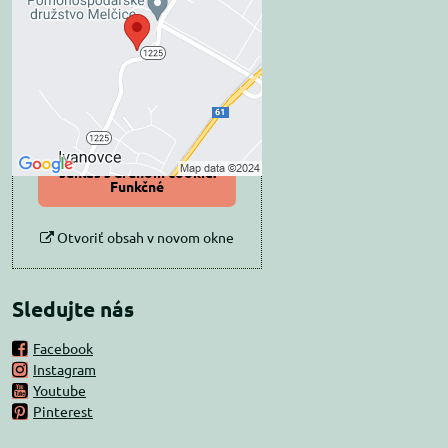
blokovaný Voľbami
súkromia
Prajete si načítať externý obsah?
Povoliť tentokrát
Povoliť a zapamätať -
súhlas s druhom cookie:
Funkčné
Otvoriť obsah v novom okne
Sledujte nás
Facebook
Instagram
Youtube
Pinterest