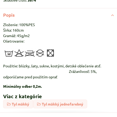
Skladové číslo:
3874
Popis
Zloženie: 100%PES
Šírka: 160cm
Gramáž: 45g/m2
Ošetrovanie:
Použitie: blúzky, šaty, sukne, kostými, detské oblečenie atď.
Zrážanlivosť: 5%,
odporúčame pred použitím oprať
Minimálny odber 0,2m.
Viac z kategórie
Tyl mäkký
Tyl mäkký jednofarebný