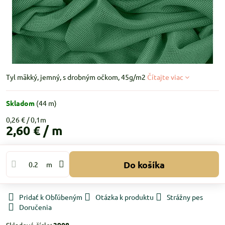
Tyl mäkký, jemný, s drobným očkom, 45g/m2
Čítajte viac
Skladom
(
44
m)
0,26 €
2,60 €
/ m
Do košíka
m
Pridať k Obľúbeným
Otázka k produktu
Strážny pes
Doručenia