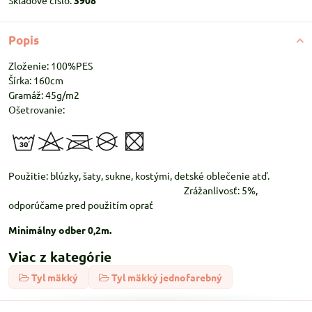
Skladové číslo:
3908
Popis
Zloženie: 100%PES
Šírka: 160cm
Gramáž: 45g/m2
Ošetrovanie:
Použitie: blúzky, šaty, sukne, kostými, detské oblečenie atď.
Zrážanlivosť: 5%,
odporúčame pred použitím oprať
Minimálny odber 0,2m.
Viac z kategórie
Tyl mäkký
Tyl mäkký jednofarebný