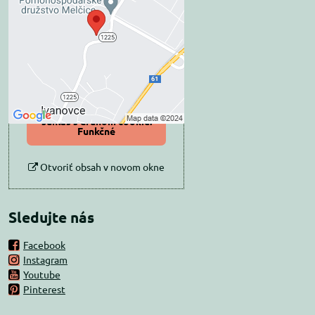
blokovaný Voľbami
súkromia
Prajete si načítať externý obsah?
Povoliť tentokrát
Povoliť a zapamätať -
súhlas s druhom cookie:
Funkčné
Otvoriť obsah v novom okne
Sledujte nás
Facebook
Instagram
Youtube
Pinterest