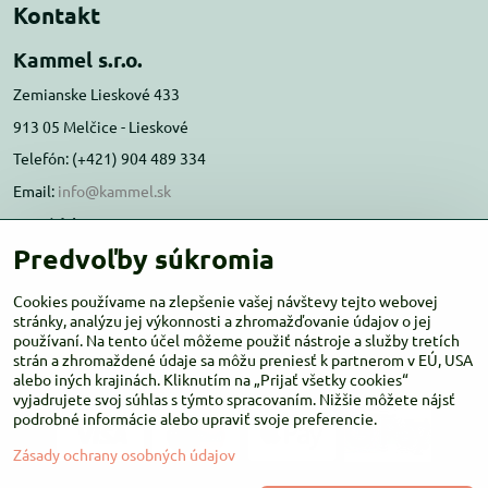
Kontakt
Kammel s.r.o.
Zemianske Lieskové 433
913 05 Melčice - Lieskové
Telefón: (+421) 904 489 334
Email:
info@kammel.sk
Prevádzka:
Predvoľby súkromia
Administratívna budova PD Melčice
Melčice - Lieskové 129, 91305
Cookies používame na zlepšenie vašej návštevy tejto webovej
Otváracie hodiny:
stránky, analýzu jej výkonnosti a zhromažďovanie údajov o jej
PO-ŠT 8:00 - 16:00
používaní. Na tento účel môžeme použiť nástroje a služby tretích
PIA-NE Zatvorené
strán a zhromaždené údaje sa môžu preniesť k partnerom v EÚ, USA
alebo iných krajinách. Kliknutím na „Prijať všetky cookies“
vyjadrujete svoj súhlas s týmto spracovaním. Nižšie môžete nájsť
podrobné informácie alebo upraviť svoje preferencie.
Zásady ochrany osobných údajov