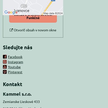
Povoliť a zapamätať -
súhlas s druhom cookie:
Funkčné
Otvoriť obsah v novom okne
Sledujte nás
Facebook
Instagram
Youtube
Pinterest
Kontakt
Kammel s.r.o.
Zemianske Lieskové 433