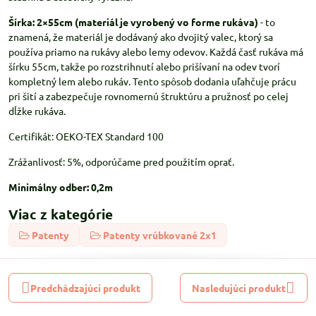
Šírka: 2×55cm (materiál je vyrobený vo forme rukáva)
- to
znamená, že materiál je dodávaný ako dvojitý valec, ktorý sa
používa priamo na rukávy alebo lemy odevov. Každá časť rukáva má
šírku 55cm, takže po rozstrihnutí alebo prišívaní na odev tvorí
kompletný lem alebo rukáv. Tento spôsob dodania uľahčuje prácu
pri šití a zabezpečuje rovnomernú štruktúru a pružnosť po celej
dĺžke rukáva.
Certifikát: OEKO-TEX Standard 100
Zrážanlivosť: 5%, odporúčame pred použitím oprať.
Minimálny odber: 0,2m
Viac z kategórie
Patenty
Patenty vrúbkované 2x1
Predchádzajúci produkt
Nasledujúci produkt