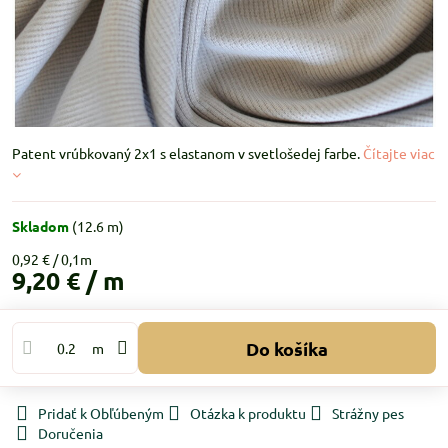
Patent vrúbkovaný 2x1 s elastanom v svetlošedej farbe.
Čítajte viac
Skladom
(
12.6
m)
0,92 €
9,20 €
/ m
Do košíka
m
Pridať k Obľúbeným
Otázka k produktu
Strážny pes
Doručenia