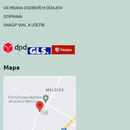
OCHRANA OSOBNÝCH ÚDAJOV
DOPRAVA
NAKÚP VIAC A UŠETRI
Mapa
Externý obsah je
blokovaný Voľbami
súkromia
Prajete si načítať externý obsah?
Povoliť tentokrát