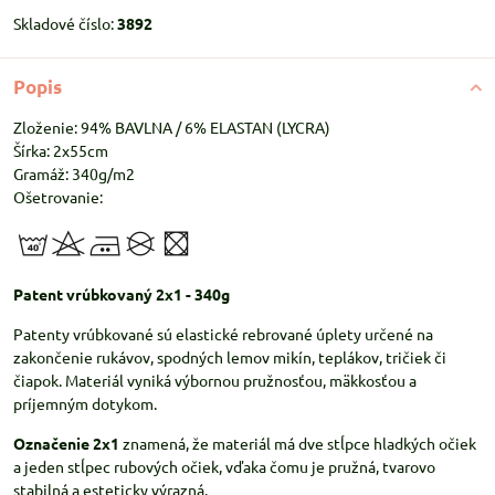
Skladové číslo:
3892
Popis
Zloženie: 94% BAVLNA / 6% ELASTAN (LYCRA)
Šírka: 2x55cm
Gramáž: 340g/m2
Ošetrovanie:
Patent vrúbkovaný 2x1 - 340g
Patenty vrúbkované sú elastické rebrované úplety určené na
zakončenie rukávov, spodných lemov mikín, teplákov, tričiek či
čiapok. Materiál vyniká výbornou pružnosťou, mäkkosťou a
príjemným dotykom.
Označenie 2x1
znamená, že materiál má dve stĺpce hladkých očiek
a jeden stĺpec rubových očiek, vďaka čomu je pružná, tvarovo
stabilná a esteticky výrazná.