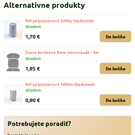
Alternatívne produkty
Niť polyesterová 5000y bledošedá
Skladom
1,70 €
Do košíka
Šnúra bavlnená 8mm tmavošedá - 5m
Skladom
1,95 €
Do košíka
Niť polyesterová 1000m bledošedá
Skladom
0,90 €
Do košíka
Potrebujete poradiť?
Kontaktujte nás: