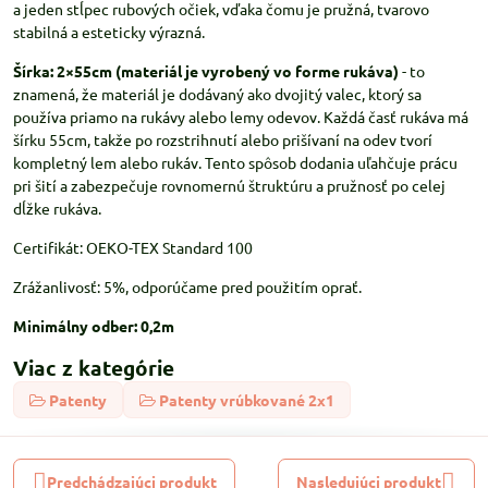
a jeden stĺpec rubových očiek, vďaka čomu je pružná, tvarovo
stabilná a esteticky výrazná.
Šírka: 2×55cm (materiál je vyrobený vo forme rukáva)
- to
znamená, že materiál je dodávaný ako dvojitý valec, ktorý sa
používa priamo na rukávy alebo lemy odevov. Každá časť rukáva má
šírku 55cm, takže po rozstrihnutí alebo prišívaní na odev tvorí
kompletný lem alebo rukáv. Tento spôsob dodania uľahčuje prácu
pri šití a zabezpečuje rovnomernú štruktúru a pružnosť po celej
dĺžke rukáva.
Certifikát: OEKO-TEX Standard 100
Zrážanlivosť: 5%, odporúčame pred použitím oprať.
Minimálny odber: 0,2m
Viac z kategórie
Patenty
Patenty vrúbkované 2x1
Predchádzajúci produkt
Nasledujúci produkt