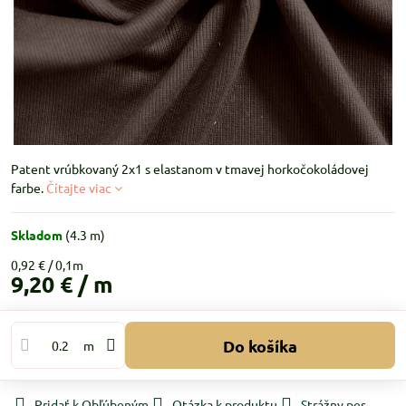
Patent vrúbkovaný 2x1 s elastanom v tmavej horkočokoládovej
farbe.
Čítajte viac
Skladom
(
4.3
m)
0,92 €
9,20 €
/ m
Do košíka
m
Pridať k Obľúbeným
Otázka k produktu
Strážny pes