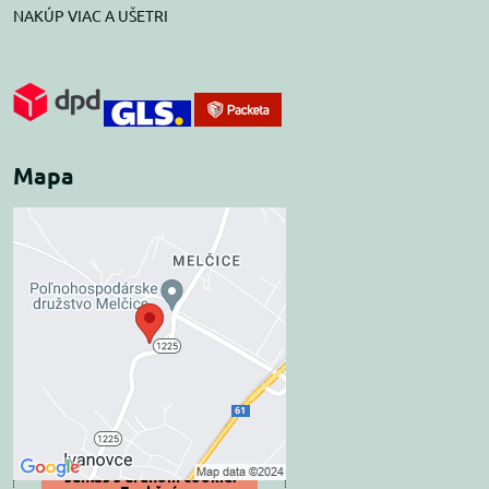
NAKÚP VIAC A UŠETRI
Mapa
Externý obsah je
blokovaný Voľbami
súkromia
Prajete si načítať externý obsah?
Povoliť tentokrát
Povoliť a zapamätať -
súhlas s druhom cookie: