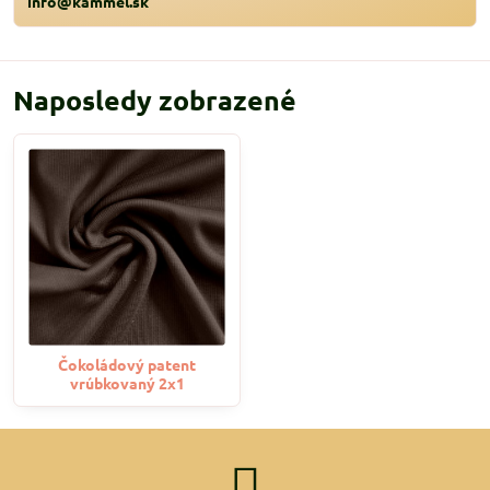
info@kammel.sk
Naposledy zobrazené
Čokoládový patent
vrúbkovaný 2x1