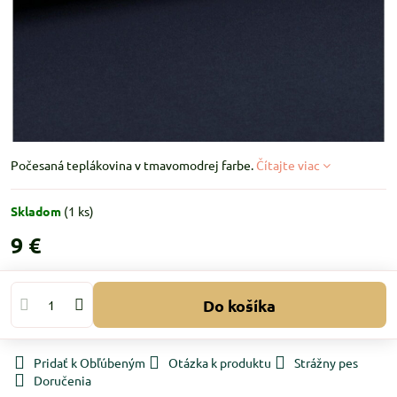
Počesaná teplákovina v tmavomodrej farbe.
Čítajte viac
Skladom
(
1
ks)
9 €
Do košíka
Pridať k Obľúbeným
Otázka k produktu
Strážny pes
Doručenia