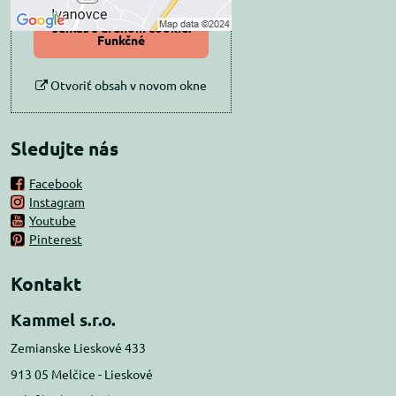
Povoliť a zapamätať -
súhlas s druhom cookie:
Funkčné
Otvoriť obsah v novom okne
Sledujte nás
Facebook
Instagram
Youtube
Pinterest
Kontakt
Kammel s.r.o.
Zemianske Lieskové 433
913 05 Melčice - Lieskové