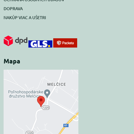
DOPRAVA
NAKÚP VIAC A UŠETRI
Mapa
Externý obsah je
blokovaný Voľbami
súkromia
Prajete si načítať externý obsah?
Povoliť tentokrát