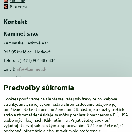
Youtube
Pinterest
Kontakt
Kammel s.r.o.
Zemianske Lieskové 433
913 05 Melčice - Lieskové
Telefón: (+421) 904 489 334
Email:
info@kammel.sk
Prevádzka:
Predvoľby súkromia
Administratívna budova PD Melčice
Melčice - Lieskové 129, 91305
Cookies používame na zlepšenie vašej návštevy tejto webovej
Otváracie hodiny:
stránky, analýzu jej výkonnosti a zhromažďovanie údajov o jej
PO-ŠT 8:00 - 16:00
používaní. Na tento účel môžeme použiť nástroje a služby tretích
PIA-NE Zatvorené
strán a zhromaždené údaje sa môžu preniesť k partnerom v EÚ, USA
alebo iných krajinách. Kliknutím na „Prijať všetky cookies“
vyjadrujete svoj súhlas s týmto spracovaním. Nižšie môžete nájsť
podrobné informácie alebo upraviť svoje preferencie.