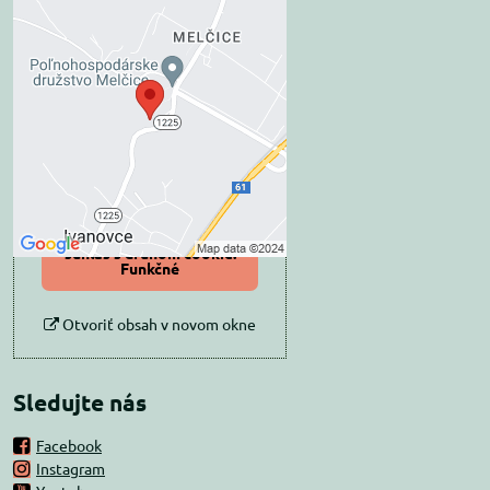
Externý obsah je
blokovaný Voľbami
súkromia
Prajete si načítať externý obsah?
Povoliť tentokrát
Povoliť a zapamätať -
súhlas s druhom cookie:
Funkčné
Otvoriť obsah v novom okne
Sledujte nás
Facebook
Instagram