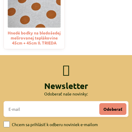
Hnedé bodky na bledošedej
melírovanej teplákovine
45cm + 45cm II. TRIEDA
Newsletter
Odoberať naše novinky:
Odoberať
Chcem sa prihlásiť k odberu noviniek e-mailom