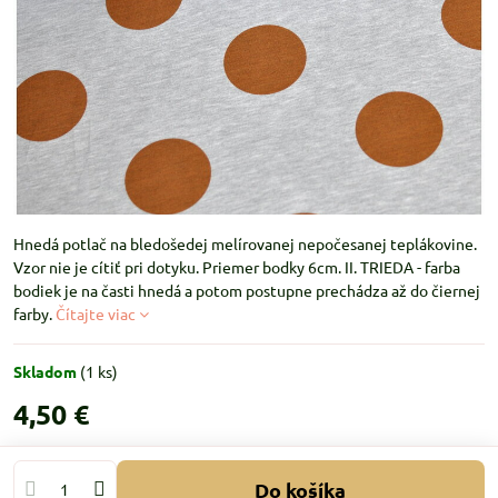
Hnedá potlač na bledošedej melírovanej nepočesanej teplákovine.
Vzor nie je cítiť pri dotyku. Priemer bodky 6cm. II. TRIEDA - farba
bodiek je na časti hnedá a potom postupne prechádza až do čiernej
farby.
Čítajte viac
Skladom
(
1
ks)
4,50 €
Do košíka