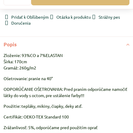
Pridať k Obľúbeným
Otázka k produktu
Strážny pes
Doručenia
Popis
Zloženie: 93%CO a 7%ELASTAN
Šírka: 170cm
Gramáž: 260g/m2
Ošetrovanie: pranie na 40°
ODPORÚČANIE OŠETROVANIA: Pred praním odporúčame namočiť
látky do vody s octom, pre ustálenie farby!!!
Použitie: tepláky, mikiny, čiapky, deky atď.
Certifikát: OEKO-TEX Standard 100
Zrážanlivosť: 5%, odporúčame pred použitím oprať