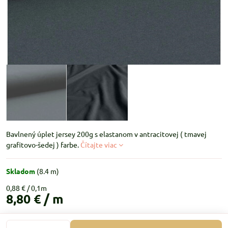
Bavlnený úplet jersey 200g s elastanom v antracitovej ( tmavej
grafitovo-šedej ) farbe.
Čítajte viac
Skladom
(
8.4
m)
0,88 €
8,80 €
/ m