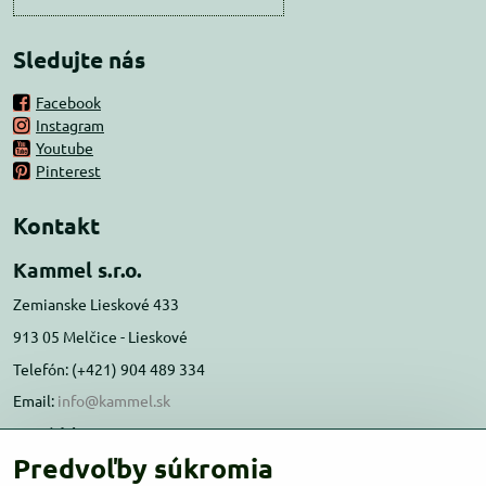
Sledujte nás
Facebook
Instagram
Youtube
Pinterest
Kontakt
Kammel s.r.o.
Zemianske Lieskové 433
913 05 Melčice - Lieskové
Telefón: (+421) 904 489 334
Email:
info@kammel.sk
Prevádzka:
Predvoľby súkromia
Administratívna budova PD Melčice