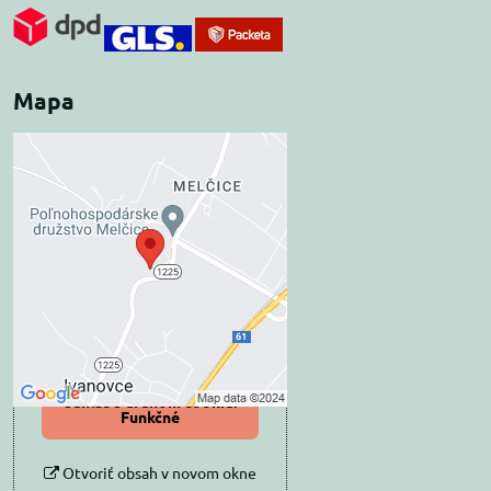
Mapa
Externý obsah je
blokovaný Voľbami
súkromia
Prajete si načítať externý obsah?
Povoliť tentokrát
Povoliť a zapamätať -
súhlas s druhom cookie:
Funkčné
Otvoriť obsah v novom okne