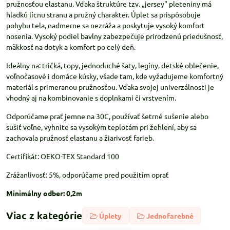
pružnosťou elastanu. Vďaka štruktúre tzv. „jersey" pleteniny má
hladkú lícnu stranu a pružný charakter. Úplet sa prispôsobuje
pohybu tela, nadmerne sa nezráža a poskytuje vysoký komfort
nosenia. Vysoký podiel bavlny zabezpečuje prirodzenú priedušnosť,
mäkkosť na dotyk a komfort po celý deň.
Ideálny na: tričká, topy, jednoduché šaty, legíny, detské oblečenie,
voľnočasové i domáce kúsky, všade tam, kde vyžadujeme komfortný
materiál s primeranou pružnosťou. Vďaka svojej univerzálnosti je
vhodný aj na kombinovanie s doplnkami či vrstvením.
Odporúčame prať jemne na 30C, používať šetrné sušenie alebo
sušiť voľne, vyhnite sa vysokým teplotám pri žehlení, aby sa
zachovala pružnosť elastanu a žiarivosť farieb.
Certifikát: OEKO-TEX Standard 100
Zrážanlivosť: 5%, odporúčame pred použitím oprať
Minimálny odber: 0,2m
Viac z kategórie
Úplety
Jednofarebné