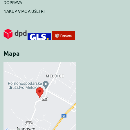
DOPRAVA
NAKÚP VIAC A UŠETRI
Mapa
Externý obsah je
blokovaný Voľbami
súkromia
Prajete si načítať externý obsah?
Povoliť tentokrát
Povoliť a zapamätať -