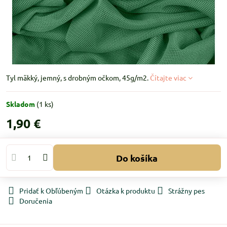
Tyl mäkký, jemný, s drobným očkom, 45g/m2.
Čítajte viac
Skladom
(
1
ks)
1,90 €
Do košíka
Pridať k Obľúbeným
Otázka k produktu
Strážny pes
Doručenia