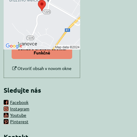
súkromia
Prajete si načítať externý obsah?
Povoliť tentokrát
Povoliť a zapamätať -
súhlas s druhom cookie:
Funkčné
Otvoriť obsah v novom okne
Sledujte nás
Facebook
Instagram
Youtube
Pinterest
Kontakt