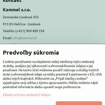
Kammel s.r.o.
Zemianske Lieskové 433
913 05 Melčice - Lieskové
Telefón: (+421) 904 489 334
Email:
info@kammel.sk
Prevádzka:
Predvoľby súkromia
Administratívna budova PD Melčice
Melčice - Lieskové 129, 91305
Cookies používame na zlepšenie vašej návštevy tejto webovej
Otváracie hodiny:
stránky, analýzu jej výkonnosti a zhromažďovanie údajov o jej
PO-ŠT 8:00 - 16:00
používaní. Na tento účel môžeme použiť nástroje a služby tretích
PIA-NE Zatvorené
strán a zhromaždené údaje sa môžu preniesť k partnerom v EÚ, USA
alebo iných krajinách. Kliknutím na „Prijať všetky cookies“
vyjadrujete svoj súhlas s týmto spracovaním. Nižšie môžete nájsť
podrobné informácie alebo upraviť svoje preferencie.
Zásady ochrany osobných údajov