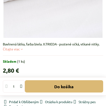
Bavlnená látka, farba biela. II.TRIEDA - pustené očká, vtkané nitky.
Čítajte viac
Skladom
(
1
ks)
2,80 €
Do košíka
Pridať k Obľúbeným
Otázka k produktu
Strážny pes