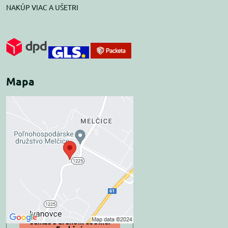
NAKÚP VIAC A UŠETRI
Mapa
Externý obsah je
blokovaný Voľbami
súkromia
Prajete si načítať externý obsah?
Povoliť tentokrát
Povoliť a zapamätať -
súhlas s druhom cookie: