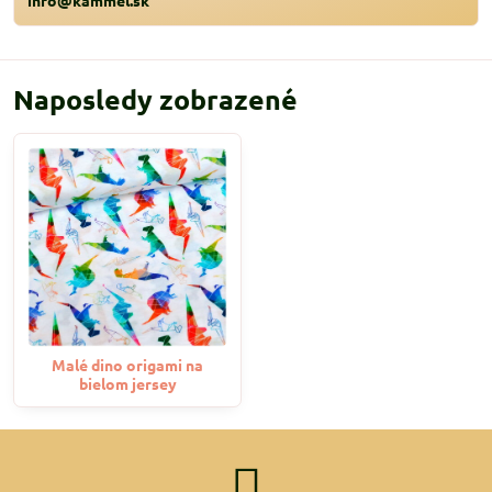
info@kammel.sk
Naposledy zobrazené
Malé dino origami na
bielom jersey