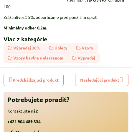
Certifikát: OEKO-TEX Standard
100
Zrážanlivosť: 5%, odporúčame pred použitím oprať
Minimálny odber 0,2m.
Viac z kategórie
Výpredaj 30%
Úplety
Vzory
Vzory bavlna s elastanom
Výpredaj
Predchádzajúci produkt
Nasledujúci produkt
Potrebujete poradiť?
Kontaktujte nás:
+421 904 489 334