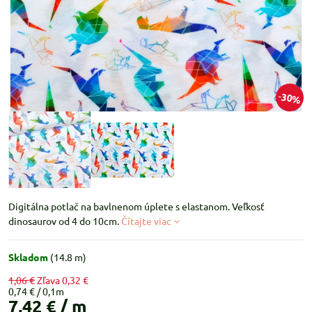
30%
Digitálna potlač na bavlnenom úplete s elastanom. Veľkosť
dinosaurov od 4 do 10cm.
Čítajte viac
Skladom
(
14.8
m)
1,06 €
Zľava
0,32 €
0,74 €
7,42 €
/ m