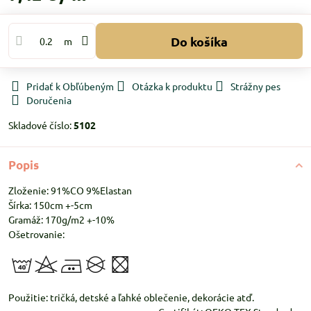
Do košíka
m
Pridať k Obľúbeným
Otázka k produktu
Strážny pes
Doručenia
Skladové číslo:
5102
Popis
Zloženie: 91%CO 9%Elastan
Šírka: 150cm +-5cm
Gramáž: 170g/m2 +-10%
Ošetrovanie:
Použitie: tričká, detské a ľahké oblečenie, dekorácie atď.