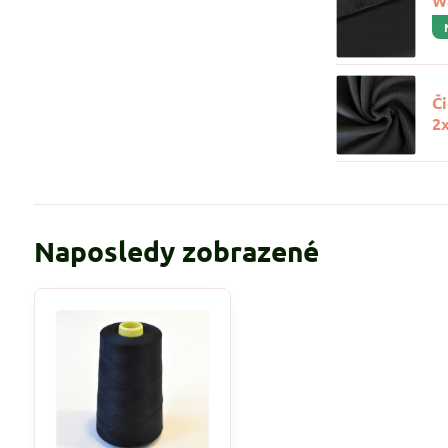
W
Č
2
Naposledy zobrazené