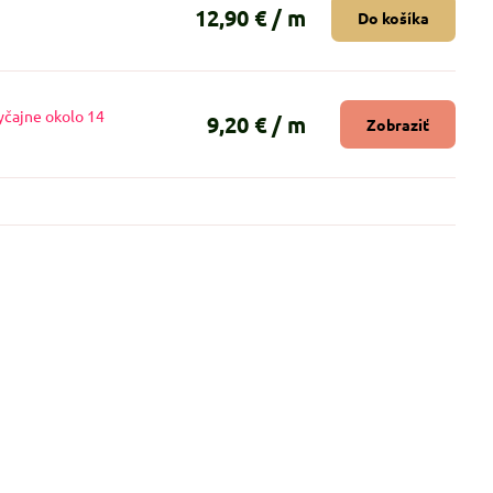
12,90 €
/ m
Do košíka
yčajne okolo 14
9,20 €
/ m
Zobraziť