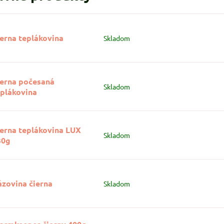
erna teplákovina
Skladom
ierna počesaná
Skladom
eplákovina
ierna teplákovina LUX
Skladom
30g
ázovina čierna
Skladom