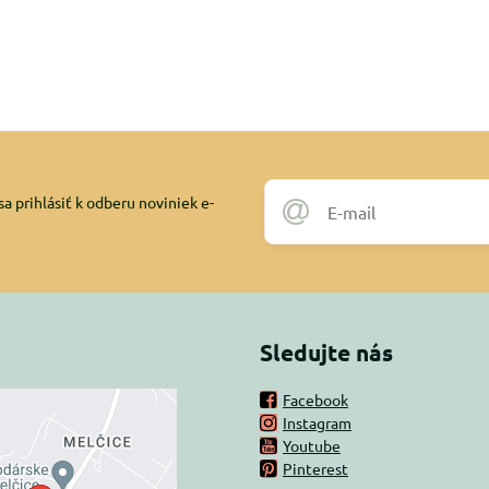
a prihlásiť k odberu noviniek e-
Sledujte nás
Facebook
Instagram
rný obsah je
Youtube
Pinterest
ovaný Voľbami