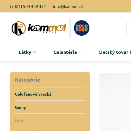
(+421) 904 489 334
info@kammel.sk
Látky
Galantéria
Detský tova
Kategórie
Celofánové vrecká
Gumy
Nite