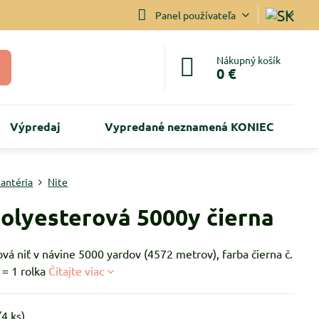
Panel používateľa
Nákupný košík
0 €
Výpredaj
Vypredané neznamená KONIEC
lantéria
Nite
polyesterová 5000y čierna
vá niť v návine 5000 yardov (4572 metrov), farba čierna č.
 = 1 rolka
Čítajte viac
(
4
ks)