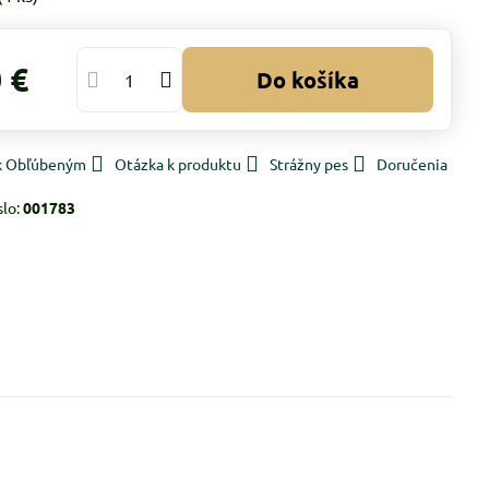
 €
Do košíka
 k Obľúbeným
Otázka k produktu
Strážny pes
Doručenia
slo:
001783