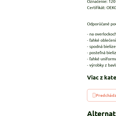
Označenie: 120
Certifikát: OE
Odporúčané pou
- na overlockoc
- ľahké oblečen
- spodná bielize
- posteľná bieli
- ľahké uniform
- výrobky z bavl
Viac z kat
Predchádz
Alterna