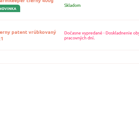
armkeeper čierny 400g
Skladom
NOVINKA
ierny patent vrúbkovaný
Dočasne vypredané - Doskladnenie ob
pracovných dní.
x1