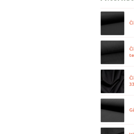
Či
Č
t
Č
3
G