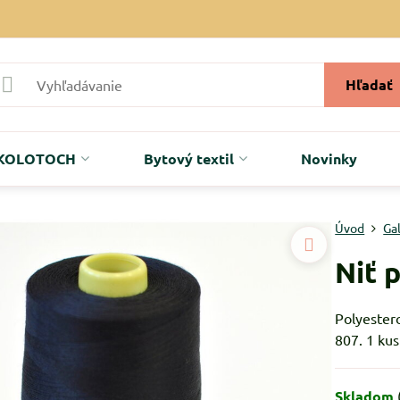
Hľadať
r KOLOTOCH
Bytový textil
Novinky
Úvod
Ga
Niť 
Polyestero
807. 1 kus
Skladom