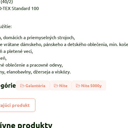
 (40/2)
KO-TEX Standard 100
žitie:
h, domácich a priemyselných strojoch,
ie vrátane dámskeho, pánskeho a detského oblečenia, min. koše
ň a pletené veci,
zeň,
né oblečenie a pracovné odevy,
ny, elanobavlny, džerseja a viskózy.
egórie
Galantéria
Nite
Nite 5000y
ajúci produkt
tívne produkty