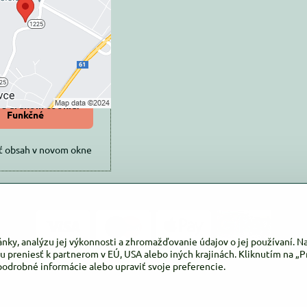
súkromia
 načítať externý obsah?
oliť tentokrát
iť a zapamätať -
 s druhom cookie:
Funkčné
ť obsah v novom okne
ánky, analýzu jej výkonnosti a zhromažďovanie údajov o jej používaní. 
u preniesť k partnerom v EÚ, USA alebo iných krajinách. Kliknutím na „Pr
podrobné informácie alebo upraviť svoje preferencie.
©
2026
Copyright
Predvoľby súkromia
Zásady ochrany osobných údajov
Vytvorené pomocou:
BiznisWeb.sk