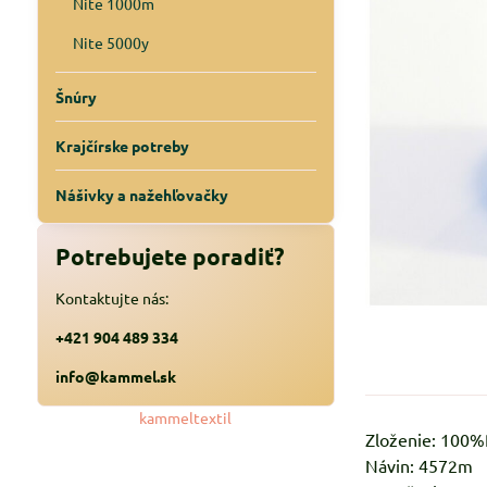
Nite 1000m
Nite 5000y
Šnúry
Krajčírske potreby
Nášivky a nažehľovačky
Potrebujete poradiť?
Kontaktujte nás:
+421 904 489 334
info@kammel.sk
kammeltextil
Zloženie: 100
Návin: 4572m