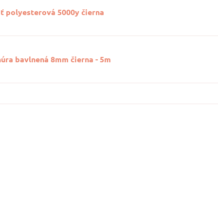
ť polyesterová 5000y čierna
núra bavlnená 8mm čierna - 5m