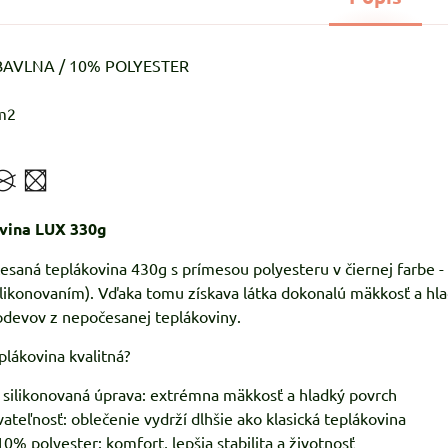
 BAVLNA / 10% POLYESTER
m2
ovina LUX 330g
esaná teplákovina 430g s prímesou polyesteru v čiernej farbe
likonovaním). Vďaka tomu získava látka dokonalú mäkkosť a hla
odevov z nepočesanej teplákoviny.
plákovina kvalitná?
 silikonovaná úprava: extrémna mäkkosť a hladký povrch
vateľnosť: oblečenie vydrží dlhšie ako klasická teplákovina
0% polyester: komfort, lepšia stabilita a životnosť