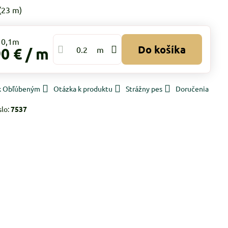
(
23
m)
Do košíka
90 €
/ m
m
 k Obľúbeným
Otázka k produktu
Strážny pes
Doručenia
slo:
7537