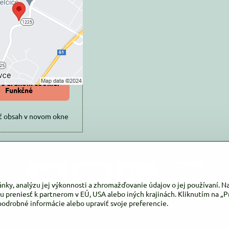
súkromia
 načítať externý obsah?
oliť tentokrát
iť a zapamätať -
 s druhom cookie:
Funkčné
ť obsah v novom okne
ánky, analýzu jej výkonnosti a zhromažďovanie údajov o jej používaní. 
u preniesť k partnerom v EÚ, USA alebo iných krajinách. Kliknutím na „Pr
podrobné informácie alebo upraviť svoje preferencie.
©
2026
Copyright
Predvoľby súkromia
Zásady ochrany osobných údajov
Vytvorené pomocou:
BiznisWeb.sk