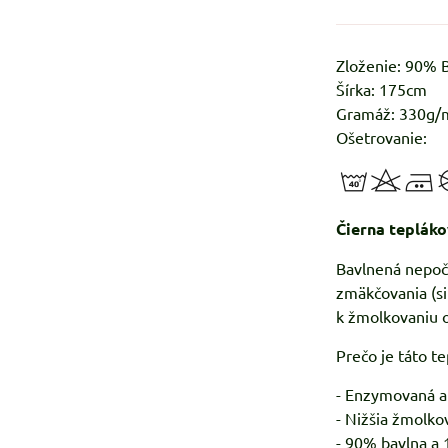
Zloženie: 90%
Šírka: 175cm
Gramáž: 330g/
Ošetrovanie:
Čierna teplák
Bavlnená nepoč
zmäkčovania (si
k žmolkovaniu 
Prečo je táto te
- Enzymovaná a
- Nižšia žmolko
- 90% bavlna a 1