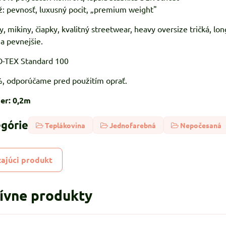
: pevnosť, luxusný pocit, „premium weight"
y, mikiny, čiapky, kvalitný streetwear, heavy oversize tričká, lo
 a pevnejšie.
KO-TEX Standard 100
%, odporúčame pred použitím oprať.
er: 0,2m
egórie
Teplákovina
Jednofarebná
Nepočesaná
ajúci produkt
tívne produkty