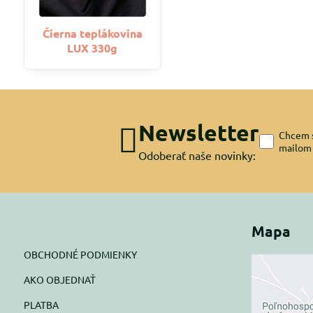
Čierna teplákovina
LUX 330g
Newsletter
Chcem s
mailom
Odoberať naše novinky:
Mapa
OBCHODNÉ PODMIENKY
AKO OBJEDNAŤ
Exte
PLATBA
blok