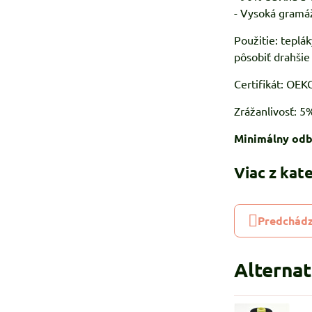
- Vysoká gramáž
Použitie: teplák
pôsobiť drahšie
Certifikát: OE
Zrážanlivosť: 5
Minimálny odb
Viac z kat
Predchádz
Alterna