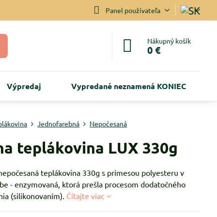
Panel používateľa
Nákupný košík
0 €
Výpredaj
Vypredané neznamená KONIEC
plákovina
Jednofarebná
Nepočesaná
na teplákovina LUX 330g
nepočesaná teplákovina 330g s prímesou polyesteru v
arbe - enzymovaná, ktorá prešla procesom dodatočného
ia (silikonovaním).
Čítajte viac