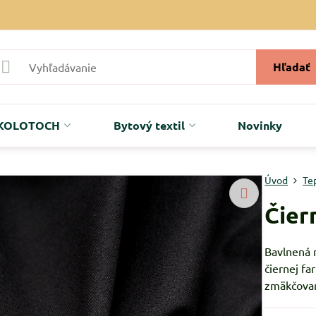
Hľadať
r KOLOTOCH
Bytový textil
Novinky
Úvod
Te
Čier
Bavlnená 
čiernej f
zmäkčovan