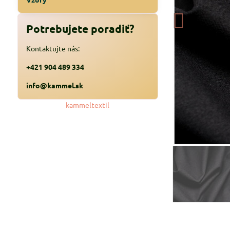
Potrebujete poradiť?
Kontaktujte nás:
+421 904 489 334
info@kammel.sk
kammeltextil