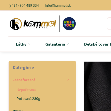
(+421) 904 489 334
info@kammel.sk
Látky
Galantéria
Detský tova
Kategórie
Jednofarebná
Nepočesaná
Počesaná 280g
Vzory