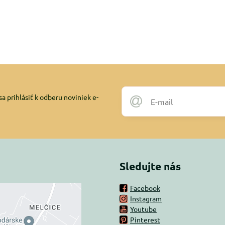
a prihlásiť k odberu noviniek e-
Sledujte nás
Facebook
Instagram
rný obsah je
Youtube
Pinterest
ovaný Voľbami