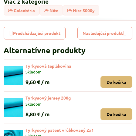
Viac z kategórie
Galantéria
Nite
Nite 5000y
Predchádzajúci produkt
Nasledujúci produkt
Alternatívne produkty
Tyrkysová teplákovina
Skladom
9,60 €
/ m
Do košíka
Tyrkysový jersey 200g
Skladom
8,80 €
/ m
Do košíka
Tyrkysový patent vrúbkovaný 2x1
Skladom