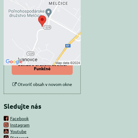
Externý obsah je
blokovaný Voľbami
súkromia
Prajete si načítať externý obsah?
Povoliť tentokrát
Povoliť a zapamätať -
súhlas s druhom cookie:
Funkčné
Otvoriť obsah v novom okne
Sledujte nás
Facebook
Instagram
Youtube
Pinterest