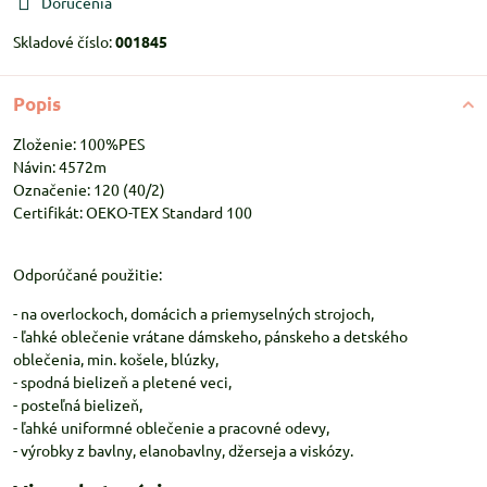
Doručenia
Skladové číslo:
001845
Popis
Zloženie: 100%PES
Návin: 4572m
Označenie: 120 (40/2)
Certifikát: OEKO-TEX Standard 100
Odporúčané použitie:
- na overlockoch, domácich a priemyselných strojoch,
- ľahké oblečenie vrátane dámskeho, pánskeho a detského
oblečenia, min. košele, blúzky,
- spodná bielizeň a pletené veci,
- posteľná bielizeň,
- ľahké uniformné oblečenie a pracovné odevy,
- výrobky z bavlny, elanobavlny, džerseja a viskózy.