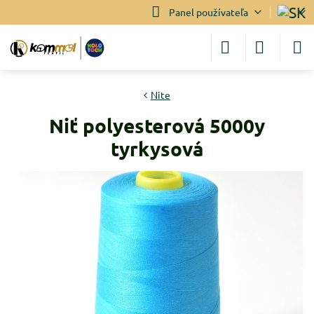
Panel používateľa
Nite
Niť polyesterová 5000y
tyrkysová