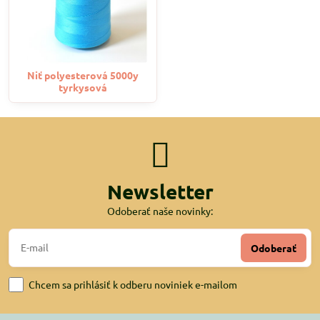
Niť polyesterová 5000y
tyrkysová
Newsletter
Odoberať naše novinky:
Odoberať
Chcem sa prihlásiť k odberu noviniek e-mailom