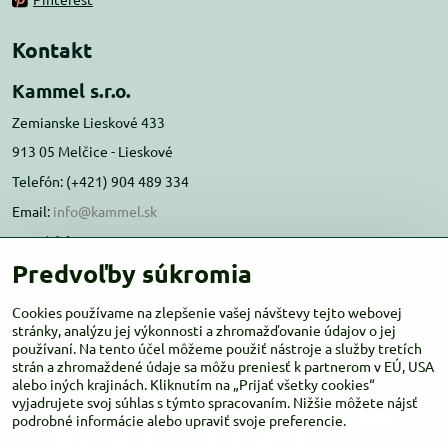
Kontakt
Kammel s.r.o.
Zemianske Lieskové 433
913 05 Melčice - Lieskové
Telefón: (+421) 904 489 334
Email:
info@kammel.sk
Prevádzka:
Predvoľby súkromia
Administratívna budova PD Melčice
Melčice - Lieskové 129, 91305
Cookies používame na zlepšenie vašej návštevy tejto webovej
Otváracie hodiny:
PO-ŠT 8:00 - 16:00
stránky, analýzu jej výkonnosti a zhromažďovanie údajov o jej
používaní. Na tento účel môžeme použiť nástroje a služby tretích
PIA-NE Zatvorené
strán a zhromaždené údaje sa môžu preniesť k partnerom v EÚ, USA
alebo iných krajinách. Kliknutím na „Prijať všetky cookies“
vyjadrujete svoj súhlas s týmto spracovaním. Nižšie môžete nájsť
podrobné informácie alebo upraviť svoje preferencie.