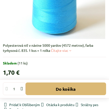
Polyesterová niť v návine 5000 yardov (4572 metrov), farba
tyrkysová č. 835. 1 kus = 1 rolka
Čítajte viac
Skladom
(
11
ks)
1,70 €
Do košíka
Pridať k Obľúbeným
Otázka k produktu
Strážny pes