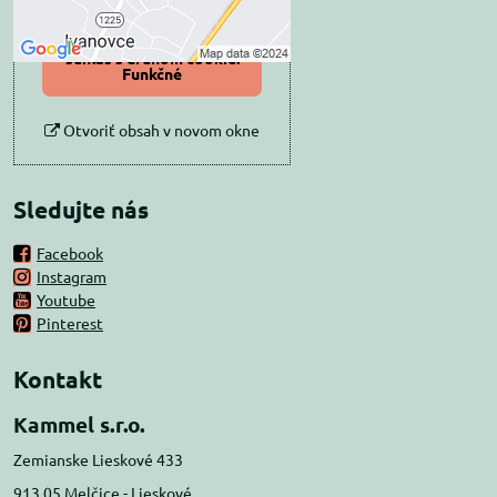
Povoliť a zapamätať -
súhlas s druhom cookie:
Funkčné
Otvoriť obsah v novom okne
Sledujte nás
Facebook
Instagram
Youtube
Pinterest
Kontakt
Kammel s.r.o.
Zemianske Lieskové 433
913 05 Melčice - Lieskové