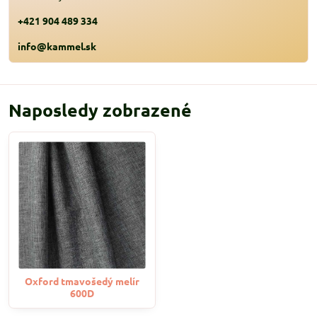
+421 904 489 334
info@kammel.sk
Naposledy zobrazené
Oxford tmavošedý melír
600D