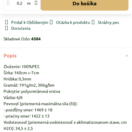
Do košíka
m
Pridať k Obľúbeným
Otázka k produktu
Strážny pes
Doručenia
Skladové číslo:
4384
Popis
Zloženie: 100%PES
Šírka: 160cm +-7cm
Hrúbka: 0,3mm
Gramáž: 191g/m2, 306g/bm
Pokrytie: polyuretánová vrstva
Väzba: 6/6
Pevnosť (priemerná maximálna sila (N)):
- pozdĺžny smer: 1469 ± 18
- priečny smer: 1422 ± 13
Vodotesnosť (priemerná vodotesnosť v aklimatizovanom stave, cm
H2O): 34,5 ± 2,5