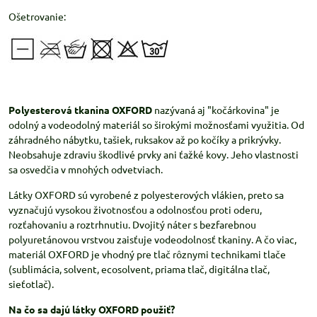
Ošetrovanie:
Polyesterová tkanina OXFORD
nazývaná aj "kočárkovina" je
odolný a vodeodolný materiál so širokými možnosťami využitia. Od
záhradného nábytku, tašiek, ruksakov až po kočíky a prikrývky.
Neobsahuje zdraviu škodlivé prvky ani ťažké kovy. Jeho vlastnosti
sa osvedčia v mnohých odvetviach.
Látky OXFORD sú vyrobené z polyesterových vlákien, preto sa
vyznačujú vysokou životnosťou a odolnosťou proti oderu,
rozťahovaniu a roztrhnutiu. Dvojitý náter s bezfarebnou
polyuretánovou vrstvou zaisťuje vodeodolnosť tkaniny. A čo viac,
materiál OXFORD je vhodný pre tlač rôznymi technikami tlače
(sublimácia, solvent, ecosolvent, priama tlač, digitálna tlač,
sieťotlač).
Na čo sa dajú látky OXFORD použiť?