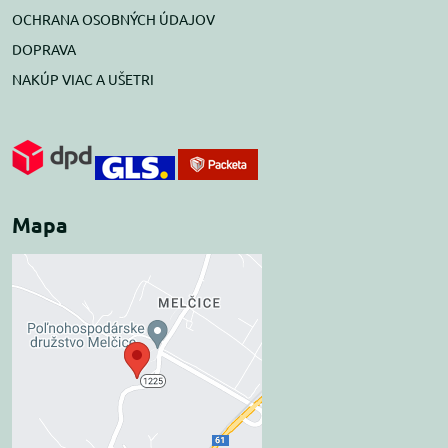
OCHRANA OSOBNÝCH ÚDAJOV
DOPRAVA
NAKÚP VIAC A UŠETRI
Mapa
Externý obsah je
blokovaný Voľbami
súkromia
Prajete si načítať externý obsah?
Povoliť tentokrát