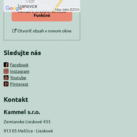
Povoliť a zapamätať -
súhlas s druhom cookie:
Funkčné
Otvoriť obsah v novom okne
Sledujte nás
Facebook
Instagram
Youtube
Pinterest
Kontakt
Kammel s.r.o.
Zemianske Lieskové 433
913 05 Melčice - Lieskové