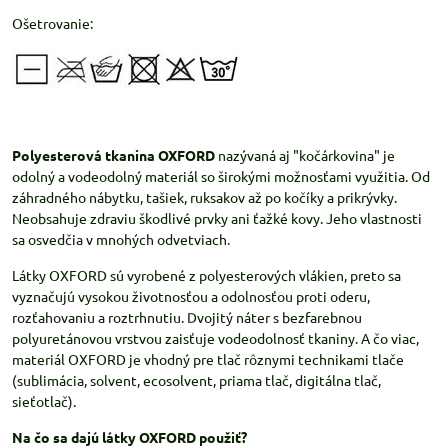
Ošetrovanie:
Polyesterová tkanina OXFORD
nazývaná aj "kočárkovina" je
odolný a vodeodolný materiál so širokými možnosťami využitia. Od
záhradného nábytku, tašiek, ruksakov až po kočíky a prikrývky.
Neobsahuje zdraviu škodlivé prvky ani ťažké kovy. Jeho vlastnosti
sa osvedčia v mnohých odvetviach.
Látky OXFORD sú vyrobené z polyesterových vlákien, preto sa
vyznačujú vysokou životnosťou a odolnosťou proti oderu,
rozťahovaniu a roztrhnutiu. Dvojitý náter s bezfarebnou
polyuretánovou vrstvou zaisťuje vodeodolnosť tkaniny. A čo viac,
materiál OXFORD je vhodný pre tlač rôznymi technikami tlače
(sublimácia, solvent, ecosolvent, priama tlač, digitálna tlač,
sieťotlač).
Na čo sa dajú látky OXFORD použiť?