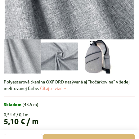
Polyesterová tkanina OXFORD nazývaná aj "kočárkovina" v šedej
melírovanej farbe.
Čítajte viac
Skladom
(
43.5
m)
0,51 €
5,10 €
/ m