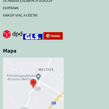
OCHRANA OSOBNÝCH ÚDAJOV
DOPRAVA
NAKÚP VIAC A UŠETRI
Mapa
Externý obsah je
blokovaný Voľbami
súkromia
Prajete si načítať externý obsah?
Povoliť tentokrát