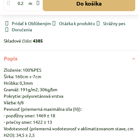
Do košíka
m
Pridať k Obľúbeným
Otázka k produktu
Strážny pes
Doručenia
Skladové číslo:
4385
Popis
Zloženie: 100%PES
Šírka: 160cm +-7cm
Hrúbka: 0,3mm
Gramáž: 191g/m2, 306g/bm
Pokrytie: polyuretánová vrstva
Väzba: 6/6
Pevnosť (priemerná maximálna sila (N)):
- pozdĺžny smer: 1469 ± 18
- priečny smer: 1422 ± 13
Vodotesnosť (priemerná vodotesnosť v aklimatizovanom stave, cm
H2O): 34,5 ± 2,5