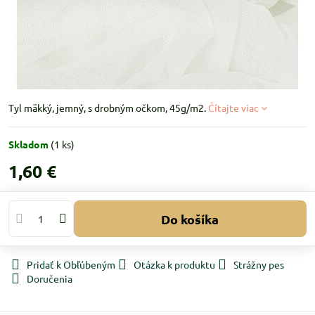
Tyl mäkký, jemný, s drobným očkom, 45g/m2.
Čítajte viac
Skladom
(
1
ks)
1,60 €
Do košíka
Pridať k Obľúbeným
Otázka k produktu
Strážny pes
Doručenia