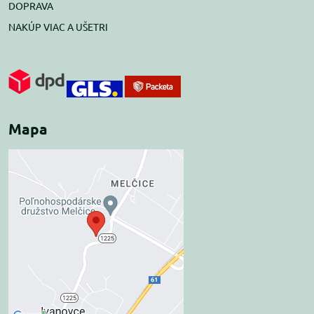
DOPRAVA
NAKÚP VIAC A UŠETRI
Mapa
Externý obsah je
blokovaný Voľbami
súkromia
Prajete si načítať externý obsah?
Povoliť tentokrát
Povoliť a zapamätať -