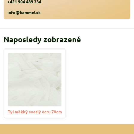
+421 904 489 334
info@kammel.sk
Naposledy zobrazené
Tyl mäkký svetlý ecru 70cm