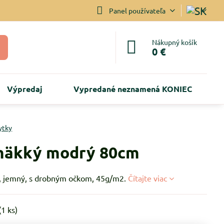
Panel používateľa
Nákupný košík
0 €
Výpredaj
Vypredané neznamená KONIEC
ytky
mäkký modrý 80cm
, jemný, s drobným očkom, 45g/m2.
Čítajte viac
(
1
ks)