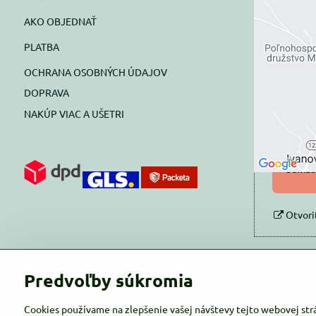
AKO OBJEDNAŤ
Exte
PLATBA
blok
OCHRANA OSOBNÝCH ÚDAJOV
Prajete si
DOPRAVA
NAKÚP VIAC A UŠETRI
Pov
Povol
súhlas
Otvori
Predvoľby súkromia
Cookies používame na zlepšenie vašej návštevy tejto webovej str