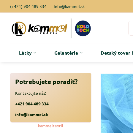
(+421) 904 489 334
info@kammel.sk
Látky
Galantéria
Detský tova
Potrebujete poradiť?
Kontaktujte nás:
+421 904 489 334
info@kammel.sk
kammeltextil