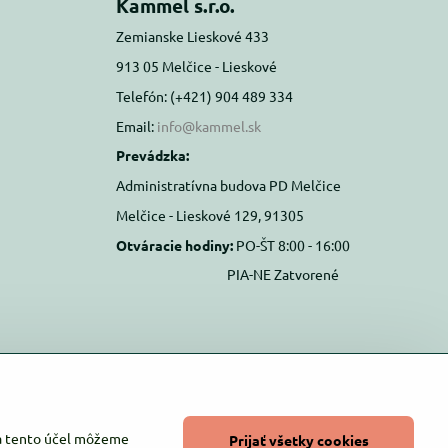
Kammel s.r.o.
Zemianske Lieskové 433
913 05 Melčice - Lieskové
Telefón: (+421) 904 489 334
Email:
info@kammel.sk
Prevádzka:
Administratívna budova PD Melčice
Melčice - Lieskové 129, 91305
Otváracie hodiny:
PO-ŠT 8:00 - 16:00
PIA-NE Zatvorené
Na tento účel môžeme
Prijať všetky cookies