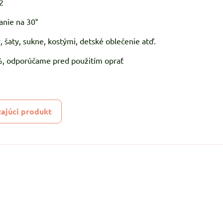
2
anie na 30°
, šaty, sukne, kostými, detské oblečenie atď.
5%, odporúčame pred použitím oprať
ajúci produkt