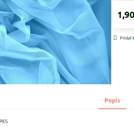
1,90
Pridať
Popis
%PES