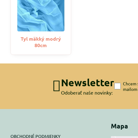
Tyl mäkký modrý
80cm
Newsletter
Chcem s
mailom
Odoberať naše novinky:
Mapa
OBCHODNÉ PODMIENKY