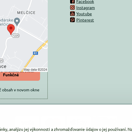
Facebook
Instagram
rný obsah je
Youtube
Pinterest
ovaný Voľbami
súkromia
 načítať externý obsah?
oliť tentokrát
iť a zapamätať -
 s druhom cookie:
Funkčné
ť obsah v novom okne
ánky, analýzu jej výkonnosti a zhromažďovanie údajov o jej používaní. 