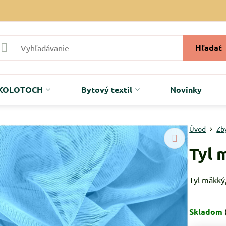
Hľadať
r KOLOTOCH
Bytový textil
Novinky
Úvod
Zb
Tyl 
Tyl mäkký
Skladom