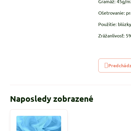
Gramáž: 45g/m
Ošetrovanie: pr
Použitie: blúzky
Zrážanlivosť: 
Predchádz
Naposledy zobrazené