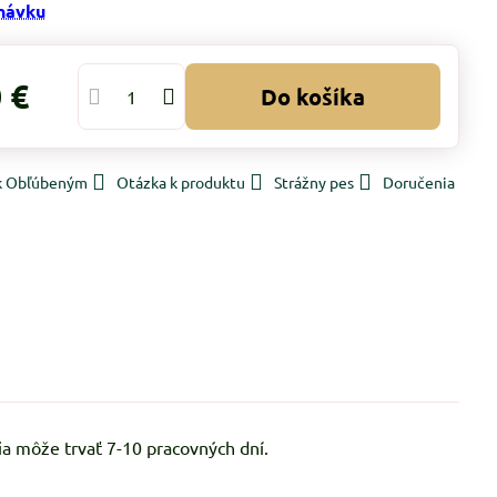
návku
 €
Do košíka
 k Obľúbeným
Otázka k produktu
Strážny pes
Doručenia
a môže trvať 7-10 pracovných dní.