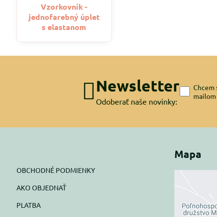
Vzorkovník -
jednofarebný úplet
s elastanom
Newsletter
Chcem s
mailom
Odoberať naše novinky:
Mapa
OBCHODNÉ PODMIENKY
AKO OBJEDNAŤ
Exte
PLATBA
blok