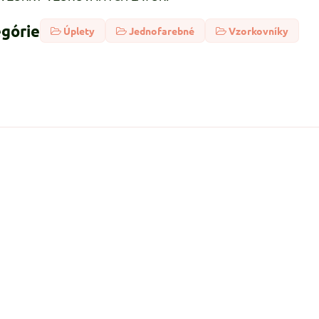
egórie
Úplety
Jednofarebné
Vzorkovníky