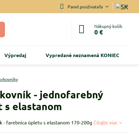
Panel používateľa
Nákupný košík
0 €
Výpredaj
Vypredané neznamená KONIEC
orkovníky
kovník - jednofarebný
t s elastanom
k - farebnica úpletu s elastanom 170-200g
Čítajte viac