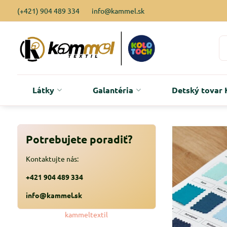
(+421) 904 489 334
info@kammel.sk
Látky
Galantéria
Detský tova
Potrebujete poradiť?
Kontaktujte nás:
+421 904 489 334
info@kammel.sk
kammeltextil