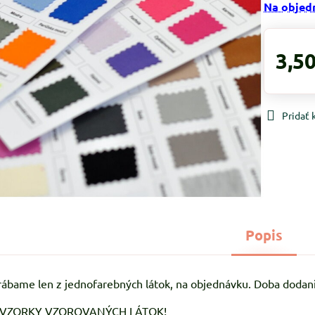
Na objed
3,50
Pridať
Popis
ábame len z jednofarebných látok, na objednávku. Doba dodani
 VZORKY VZOROVANÝCH LÁTOK!