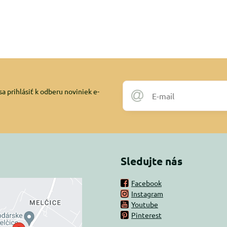
a prihlásiť k odberu noviniek e-
Sledujte nás
Facebook
Instagram
rný obsah je
Youtube
Pinterest
ovaný Voľbami