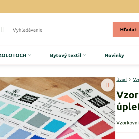
Hľadať
r KOLOTOCH
Bytový textil
Novinky
Úvod
Vz
Vzor
úple
Vzorkovní