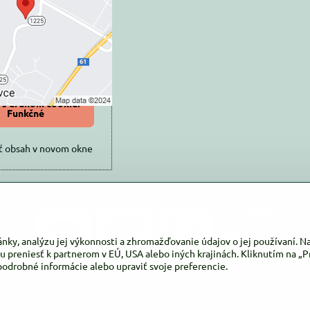
súkromia
 načítať externý obsah?
oliť tentokrát
iť a zapamätať -
 s druhom cookie:
Funkčné
ť obsah v novom okne
ánky, analýzu jej výkonnosti a zhromažďovanie údajov o jej používaní. 
u preniesť k partnerom v EÚ, USA alebo iných krajinách. Kliknutím na „Pr
podrobné informácie alebo upraviť svoje preferencie.
©
2026
Copyright
Predvoľby súkromia
Zásady ochrany osobných údajov
Vytvorené pomocou:
BiznisWeb.sk