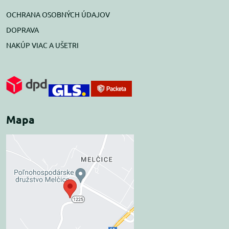
OCHRANA OSOBNÝCH ÚDAJOV
DOPRAVA
NAKÚP VIAC A UŠETRI
Mapa
Externý obsah je
blokovaný Voľbami
súkromia
Prajete si načítať externý obsah?
Povoliť tentokrát