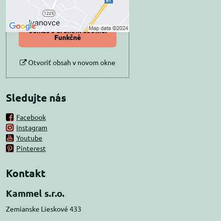
Povoliť a zapamätať -
súhlas s druhom cookie:
Funkčné
Otvoriť obsah v novom okne
Sledujte nás
Facebook
Instagram
Youtube
Pinterest
Kontakt
Kammel s.r.o.
Zemianske Lieskové 433