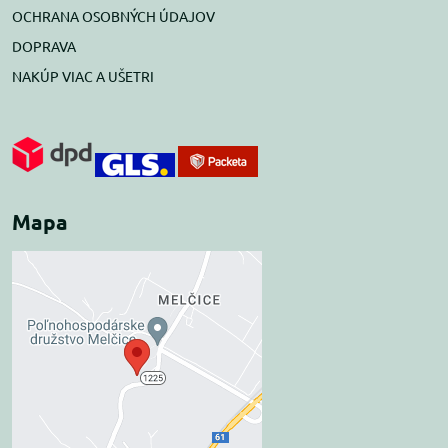
OCHRANA OSOBNÝCH ÚDAJOV
DOPRAVA
NAKÚP VIAC A UŠETRI
Mapa
Externý obsah je
blokovaný Voľbami
súkromia
Prajete si načítať externý obsah?
Povoliť tentokrát