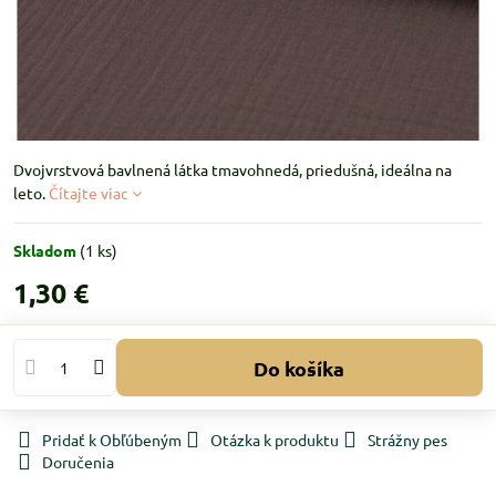
Dvojvrstvová bavlnená látka tmavohnedá, priedušná, ideálna na
leto.
Čítajte viac
Skladom
(
1
ks)
1,30 €
Do košíka
Pridať k Obľúbeným
Otázka k produktu
Strážny pes
Doručenia