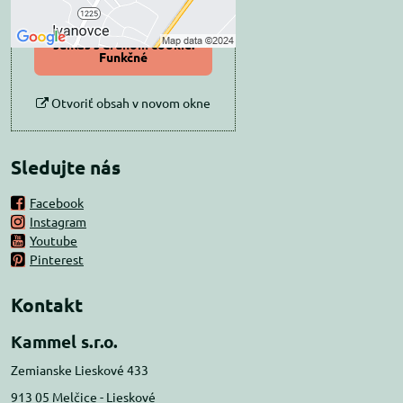
Povoliť a zapamätať -
súhlas s druhom cookie:
Funkčné
Otvoriť obsah v novom okne
Sledujte nás
Facebook
Instagram
Youtube
Pinterest
Kontakt
Kammel s.r.o.
Zemianske Lieskové 433
913 05 Melčice - Lieskové