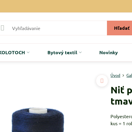
Hľadať
r KOLOTOCH
Bytový textil
Novinky
Úvod
Ga
Niť 
tma
Polyester
kus = 1 ro