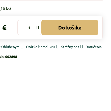
(
16
ks)
 €
Do košíka
 k Obľúbeným
Otázka k produktu
Strážny pes
Doručenia
slo:
002898