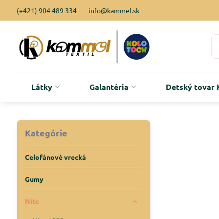
(+421) 904 489 334
info@kammel.sk
Látky
Galantéria
Detský tova
Kategórie
Celofánové vrecká
Gumy
Nite