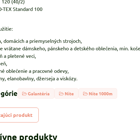
 120 (40/2)
KO-TEX Standard 100
žitie:
h, domácich a priemyselných strojoch,
ie vrátane dámskeho, pánskeho a detského oblečenia, min. koše
ň a pletené veci,
zeň,
né oblečenie a pracovné odevy,
ny, elanobavlny, džerseja a viskózy.
egórie
Galantéria
Nite
Nite 1000m
ajúci produkt
tívne produkty