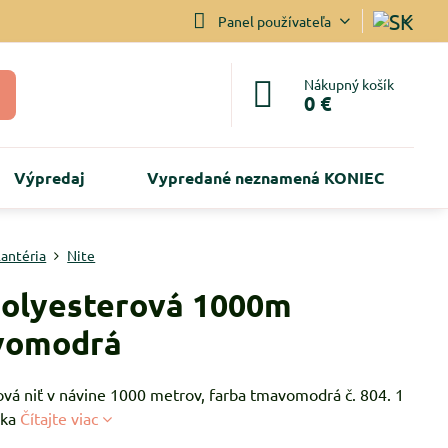
Panel používateľa
Nákupný košík
0 €
Výpredaj
Vypredané neznamená KONIEC
lantéria
Nite
polyesterová 1000m
vomodrá
ová niť v návine 1000 metrov, farba tmavomodrá č. 804. 1
lka
Čítajte viac