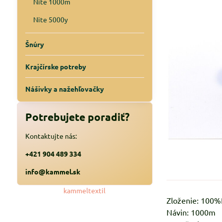
Nite 1000m
Nite 5000y
Šnúry
Krajčírske potreby
Nášivky a nažehľovačky
Potrebujete poradiť?
Kontaktujte nás:
+421 904 489 334
info@kammel.sk
kammeltextil
Zloženie: 100
Návin: 1000m