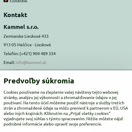
Kontakt
Kammel s.r.o.
Zemianske Lieskové 433
913 05 Melčice - Lieskové
Telefón: (+421) 904 489 334
Email:
info@kammel.sk
Prevádzka:
Predvoľby súkromia
Administratívna budova PD Melčice
Melčice - Lieskové 129, 91305
Cookies používame na zlepšenie vašej návštevy tejto webovej
Otváracie hodiny:
PO-ŠT 8:00 - 16:00
stránky, analýzu jej výkonnosti a zhromažďovanie údajov o jej
používaní. Na tento účel môžeme použiť nástroje a služby tretích
PIA-NE Zatvorené
strán a zhromaždené údaje sa môžu preniesť k partnerom v EÚ, USA
alebo iných krajinách. Kliknutím na „Prijať všetky cookies“
vyjadrujete svoj súhlas s týmto spracovaním. Nižšie môžete nájsť
podrobné informácie alebo upraviť svoje preferencie.