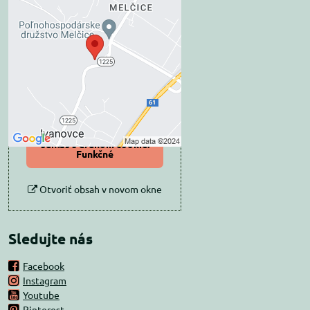
Externý obsah je
blokovaný Voľbami
súkromia
Prajete si načítať externý obsah?
Povoliť tentokrát
Povoliť a zapamätať -
súhlas s druhom cookie:
Funkčné
Otvoriť obsah v novom okne
Sledujte nás
Facebook
Instagram
Youtube
Pinterest