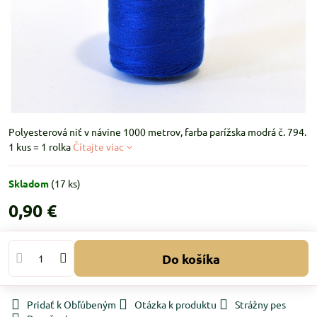
Polyesterová niť v návine 1000 metrov, farba parížska modrá č. 794.
1 kus = 1 rolka
Čítajte viac
Skladom
(
17
ks)
0,90 €
Do košíka
Pridať k Obľúbeným
Otázka k produktu
Strážny pes