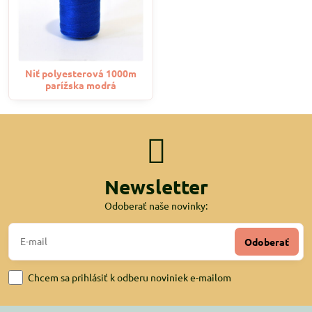
Niť polyesterová 1000m
parížska modrá
Newsletter
Odoberať naše novinky:
Odoberať
Chcem sa prihlásiť k odberu noviniek e-mailom