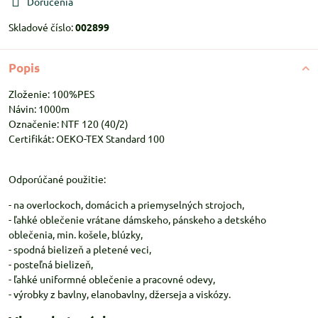
Doručenia
Skladové číslo:
002899
Popis
Zloženie: 100%PES
Návin: 1000m
Označenie: NTF 120 (40/2)
Certifikát: OEKO-TEX Standard 100
Odporúčané použitie:
- na overlockoch, domácich a priemyselných strojoch,
- ľahké oblečenie vrátane dámskeho, pánskeho a detského
oblečenia, min. košele, blúzky,
- spodná bielizeň a pletené veci,
- posteľná bielizeň,
- ľahké uniformné oblečenie a pracovné odevy,
- výrobky z bavlny, elanobavlny, džerseja a viskózy.