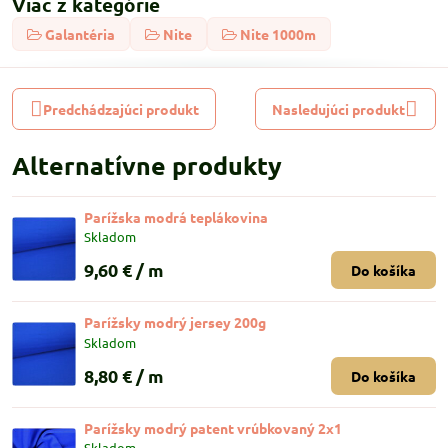
Viac z kategórie
Galantéria
Nite
Nite 1000m
Predchádzajúci produkt
Nasledujúci produkt
Alternatívne produkty
Parížska modrá teplákovina
Skladom
9,60 €
/ m
Do košíka
Parížsky modrý jersey 200g
Skladom
8,80 €
/ m
Do košíka
Parížsky modrý patent vrúbkovaný 2x1
Skladom