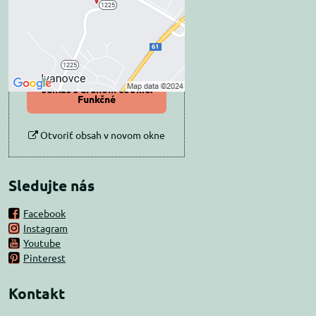
Prajete si načítať externý obsah?
Povoliť tentokrát
Povoliť a zapamätať -
súhlas s druhom cookie:
Funkčné
Otvoriť obsah v novom okne
Sledujte nás
Facebook
Instagram
Youtube
Pinterest
Kontakt