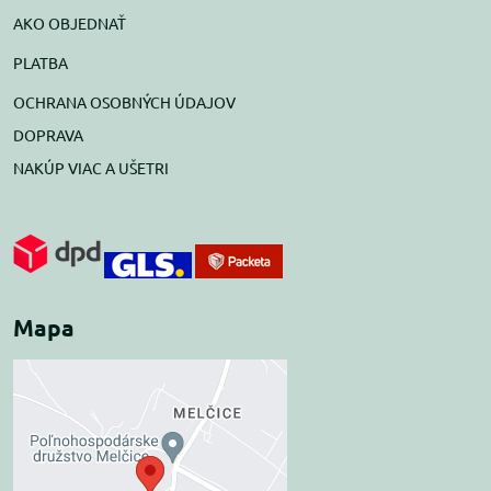
AKO OBJEDNAŤ
PLATBA
OCHRANA OSOBNÝCH ÚDAJOV
DOPRAVA
NAKÚP VIAC A UŠETRI
Mapa
Externý obsah je
blokovaný Voľbami
súkromia