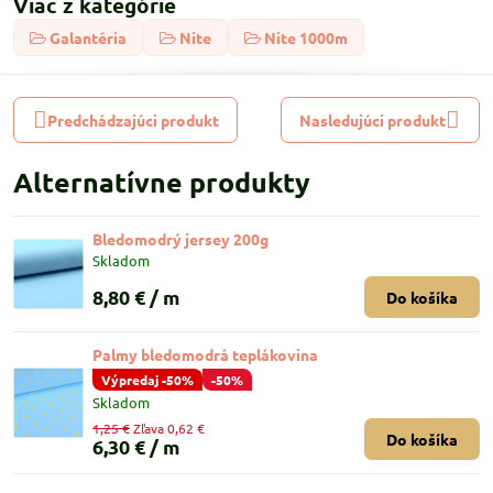
Viac z kategórie
Galantéria
Nite
Nite 1000m
Predchádzajúci produkt
Nasledujúci produkt
Alternatívne produkty
Bledomodrý jersey 200g
Skladom
8,80 €
/ m
Do košíka
Palmy bledomodrá teplákovina
Výpredaj -50%
-50%
Skladom
1,25 €
Zľava 0,62 €
Do košíka
6,30 €
/ m