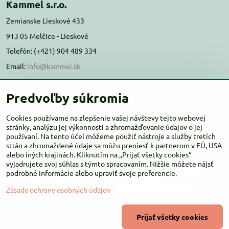
Kammel s.r.o.
Zemianske Lieskové 433
913 05 Melčice - Lieskové
Telefón: (+421) 904 489 334
Email:
info@kammel.sk
Prevádzka:
Predvoľby súkromia
Administratívna budova PD Melčice
Melčice - Lieskové 129, 91305
Cookies používame na zlepšenie vašej návštevy tejto webovej
Otváracie hodiny:
stránky, analýzu jej výkonnosti a zhromažďovanie údajov o jej
PO-ŠT 8:00 - 16:00
používaní. Na tento účel môžeme použiť nástroje a služby tretích
PIA-NE Zatvorené
strán a zhromaždené údaje sa môžu preniesť k partnerom v EÚ, USA
alebo iných krajinách. Kliknutím na „Prijať všetky cookies“
vyjadrujete svoj súhlas s týmto spracovaním. Nižšie môžete nájsť
podrobné informácie alebo upraviť svoje preferencie.
Zásady ochrany osobných údajov
©
2026
Copyright
Prijať všetky cookies
Predvoľby súkromia
Zásady ochrany osobných údajov