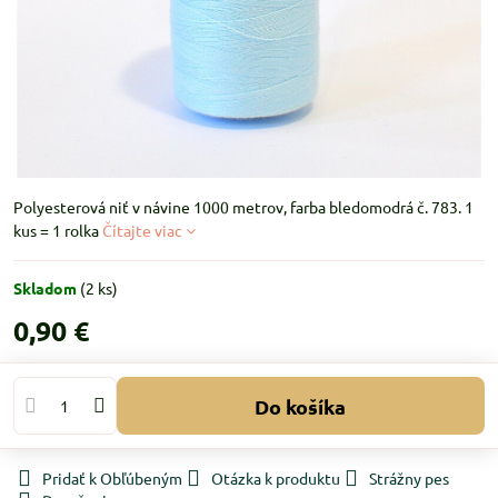
Polyesterová niť v návine 1000 metrov, farba bledomodrá č. 783. 1
kus = 1 rolka
Čítajte viac
Skladom
(
2
ks)
0,90 €
Do košíka
Pridať k Obľúbeným
Otázka k produktu
Strážny pes