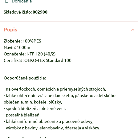
Doručenia
Skladové číslo:
002900
Popis
Zloženie: 100%PES
Návin: 1000m
Označenie: NTF 120 (40/2)
Certifikát: OEKO-TEX Standard 100
Odporúčané použitie:
- na overlockoch, domácich a priemyselných strojoch,
- ľahké oblečenie vrátane dámskeho, pánskeho a detského
oblečenia, min. košele, blúzky,
- spodná bielizeň a pletené veci,
- posteľná bielizeň,
- ľahké uniformné oblečenie a pracovné odevy,
- výrobky z bavlny, elanobavlny, džerseja a viskózy.