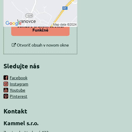
Povoliť tentokrát
Povoliť a zapamätať -
súhlas s druhom cookie:
Funkčné
Otvoriť obsah v novom okne
Sledujte nás
Facebook
Instagram
Youtube
Pinterest
Kontakt
Kammel s.r.o.