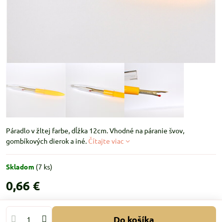
Páradlo v žltej farbe, dĺžka 12cm. Vhodné na páranie švov,
gombíkových dierok a iné.
Čítajte viac
Skladom
(
7
ks)
0,66 €
Do košíka