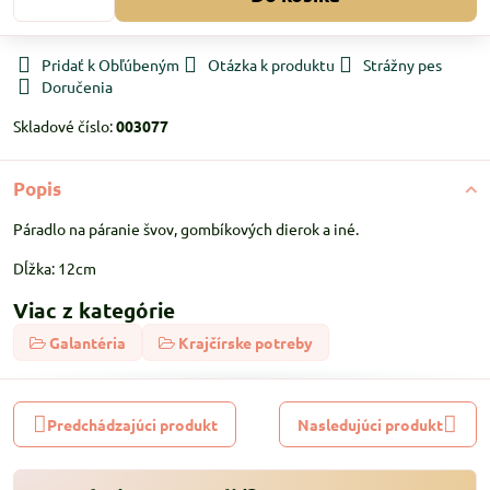
Pridať k Obľúbeným
Otázka k produktu
Strážny pes
Doručenia
Skladové číslo:
003077
Popis
Páradlo na páranie švov, gombíkových dierok a iné.
Dĺžka: 12cm
Viac z kategórie
Galantéria
Krajčírske potreby
Predchádzajúci produkt
Nasledujúci produkt