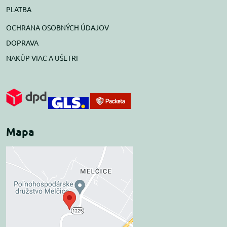
PLATBA
OCHRANA OSOBNÝCH ÚDAJOV
DOPRAVA
NAKÚP VIAC A UŠETRI
Mapa
Externý obsah je
blokovaný Voľbami
súkromia
Prajete si načítať externý obsah?