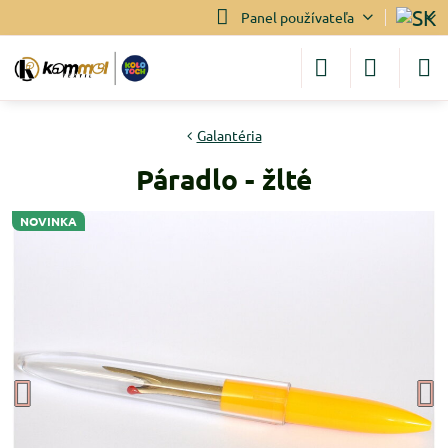
Panel používateľa
Galantéria
Páradlo - žlté
NOVINKA