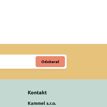
Odoberať
Kontakt
Kammel s.r.o.