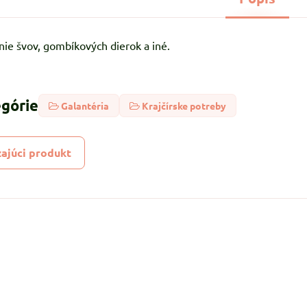
nie švov, gombíkových dierok a iné.
egórie
Galantéria
Krajčírske potreby
ajúci produkt