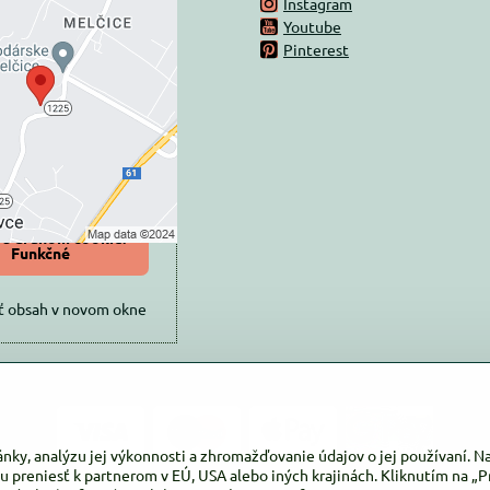
Instagram
rný obsah je
Youtube
Pinterest
ovaný Voľbami
súkromia
 načítať externý obsah?
oliť tentokrát
iť a zapamätať -
 s druhom cookie:
Funkčné
ť obsah v novom okne
ánky, analýzu jej výkonnosti a zhromažďovanie údajov o jej používaní. 
u preniesť k partnerom v EÚ, USA alebo iných krajinách. Kliknutím na „Pr