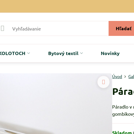
Hľadať
r KOLOTOCH
Bytový textil
Novinky
Úvod
Ga
Pára
Páradlo v
gombíkový
Skladom