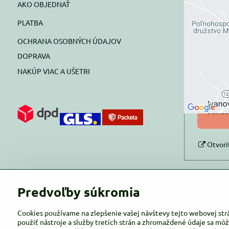
AKO OBJEDNAŤ
Exte
PLATBA
blok
OCHRANA OSOBNÝCH ÚDAJOV
Prajete si
DOPRAVA
NAKÚP VIAC A UŠETRI
Pov
Povol
súhlas
Otvori
Predvoľby súkromia
Cookies používame na zlepšenie vašej návštevy tejto webovej str
použiť nástroje a služby tretích strán a zhromaždené údaje sa môž