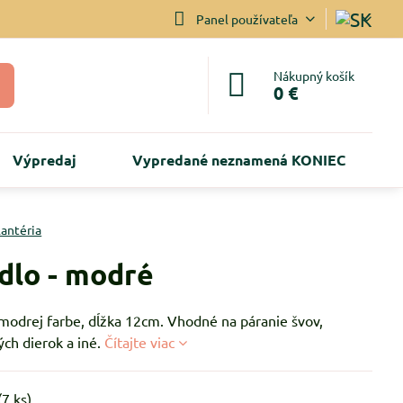
Panel používateľa
Nákupný košík
0 €
Výpredaj
Vypredané neznamená KONIEC
lantéria
dlo - modré
 modrej farbe, dĺžka 12cm. Vhodné na páranie švov,
ch dierok a iné.
Čítajte viac
(
7
ks)