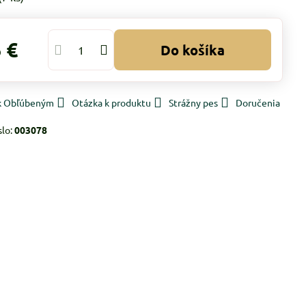
 €
Do košíka
 k Obľúbeným
Otázka k produktu
Strážny pes
Doručenia
slo:
003078