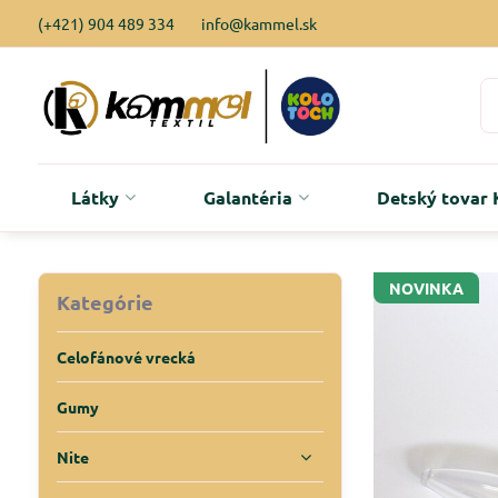
(+421) 904 489 334
info@kammel.sk
Látky
Galantéria
Detský tova
NOVINKA
Kategórie
Celofánové vrecká
Gumy
Nite