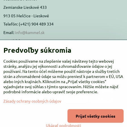
Zemianske Lieskové 433
913 05 Melčice - Lieskové
Telefón: (+421) 904 489 334
Email:
info@kammel.sk
Prevádzka:
Predvoľby súkromia
Administratívna budova PD Melčice
Melčice - Lieskové 129, 91305
Cookies používame na zlepšenie vašej návštevy tejto webovej
Otváracie hodiny:
stránky, analýzu jej výkonnosti a zhromažďovanie údajov o jej
PO-ŠT 8:00 - 16:00
používaní. Na tento účel môžeme použiť nástroje a služby tretích
PIA-NE Zatvorené
strán a zhromaždené údaje sa môžu preniesť k partnerom v EÚ, USA
alebo iných krajinách. Kliknutím na „Prijať všetky cookies“
vyjadrujete svoj súhlas s týmto spracovaním. Nižšie môžete nájsť
podrobné informácie alebo upraviť svoje preferencie.
Zásady ochrany osobných údajov
©
2026
Copyright
Prijať všetky cookies
Predvoľby súkromia
Zásady ochrany osobných údajov
Ukázať podrobnosti
Vytvorené pomocou:
BiznisWeb.sk