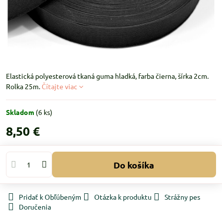
Elastická polyesterová tkaná guma hladká, farba čierna, šírka 2cm.
Rolka 25m.
Čítajte viac
Skladom
(
6
ks)
8,50 €
Do košíka
Pridať k Obľúbeným
Otázka k produktu
Strážny pes
Doručenia