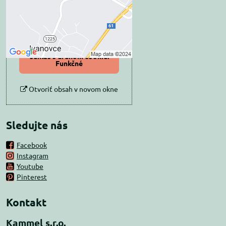
Povoliť tentokrát
Povoliť a zapamätať -
súhlas s druhom cookie:
Funkčné
Otvoriť obsah v novom okne
Sledujte nás
Facebook
Instagram
Youtube
Pinterest
Kontakt
Kammel s.r.o.