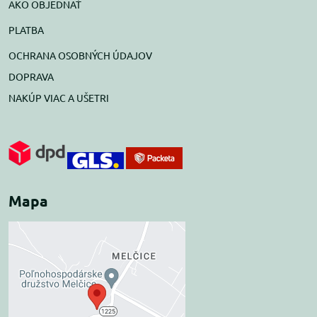
AKO OBJEDNAŤ
PLATBA
OCHRANA OSOBNÝCH ÚDAJOV
DOPRAVA
NAKÚP VIAC A UŠETRI
Mapa
Externý obsah je
blokovaný Voľbami
súkromia
Prajete si načítať externý obsah?