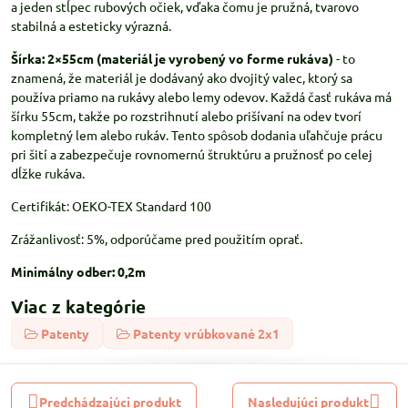
a jeden stĺpec rubových očiek, vďaka čomu je pružná, tvarovo
stabilná a esteticky výrazná.
Šírka: 2×55cm (materiál je vyrobený vo forme rukáva)
- to
znamená, že materiál je dodávaný ako dvojitý valec, ktorý sa
používa priamo na rukávy alebo lemy odevov. Každá časť rukáva má
šírku 55cm, takže po rozstrihnutí alebo prišívaní na odev tvorí
kompletný lem alebo rukáv. Tento spôsob dodania uľahčuje prácu
pri šití a zabezpečuje rovnomernú štruktúru a pružnosť po celej
dĺžke rukáva.
Certifikát: OEKO-TEX Standard 100
Zrážanlivosť: 5%, odporúčame pred použitím oprať.
Minimálny odber: 0,2m
Viac z kategórie
Patenty
Patenty vrúbkované 2x1
Predchádzajúci produkt
Nasledujúci produkt