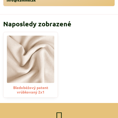
Naposledy zobrazené
Bledobéžový patent
vrúbkovaný 2x1