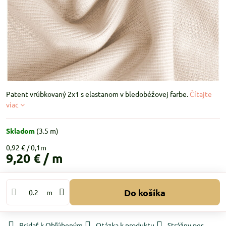
Patent vrúbkovaný 2x1 s elastanom v bledobéžovej farbe.
Čítajte
viac
Skladom
(
3.5
m)
0,92 €
9,20 €
/ m
Do košíka
m
Pridať k Obľúbeným
Otázka k produktu
Strážny pes