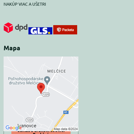
NAKÚP VIAC A UŠETRI
Mapa
Externý obsah je
blokovaný Voľbami
súkromia
Prajete si načítať externý obsah?
Povoliť tentokrát
Povoliť a zapamätať -
súhlas s druhom cookie: